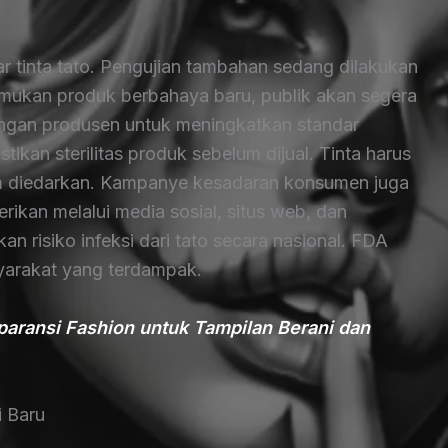
r tinta tato. Pengujian tambahan sedang dilakukan
temukan produk berbahaya baru, publik akan segera
dengan produsen untuk meningkatkan standar
ikan sterilitas produk sebelum dijual. Tinta harus
um diedarkan. Kampanye kesadaran konsumen juga
rikan melalui media sosial, situs web, dan
n risiko infeksi dari tato secara nasional. FDA
arakat yang terdampak.
paransi Fashion untuk Tampilan Berani dan
i Baru