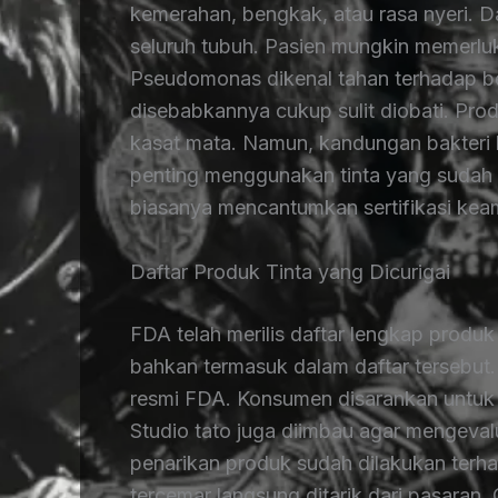
kemerahan, bengkak, atau rasa nyeri. D
seluruh tubuh. Pasien mungkin memerluk
Pseudomonas dikenal tahan terhadap bebe
disebabkannya cukup sulit diobati. Prod
kasat mata. Namun, kandungan bakteri ba
penting menggunakan tinta yang sudah t
biasanya mencantumkan sertifikasi kea
Daftar Produk Tinta yang Dicurigai
FDA telah merilis daftar lengkap produ
bahkan termasuk dalam daftar tersebut
resmi FDA. Konsumen disarankan untuk
Studio tato juga diimbau agar mengeval
penarikan produk sudah dilakukan ter
tercemar langsung ditarik dari pasaran.