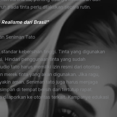
uh pada tinta perlu dilakukan secara rutin.
Realisme dari Brasil”
an Seniman Tato
i standar kebersihan tinggi. Tinta yang digunakan
asi. Hindari penggunaan tinta yang sudah
udio tato harus memiliki izin resmi dari otoritas
merek tinta yang akan digunakan. Jika ragu,
yakin aman. Seniman tato juga harus menjaga
isimpan di tempat bersih dan tertutup rapat.
dilaporkan ke otoritas terkait. Kampanye edukasi
.