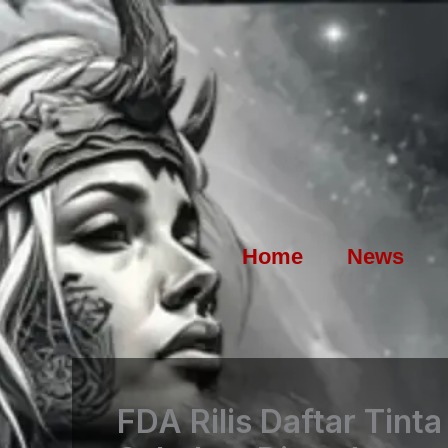
Skip
to
content
Home
News
FDA Rilis Daftar Tint