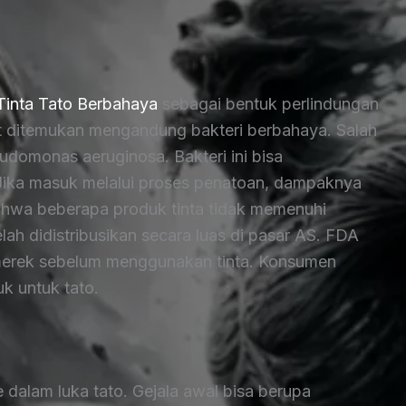
 Tinta Tato Berbahaya
sebagai bentuk perlindungan
ut ditemukan mengandung bakteri berbahaya. Salah
udomonas aeruginosa. Bakteri ini bisa
 Jika masuk melalui proses penatoan, dampaknya
hwa beberapa produk tinta tidak memenuhi
ah didistribusikan secara luas di pasar AS. FDA
erek sebelum menggunakan tinta. Konsumen
uk untuk tato.
ke dalam luka tato. Gejala awal bisa berupa