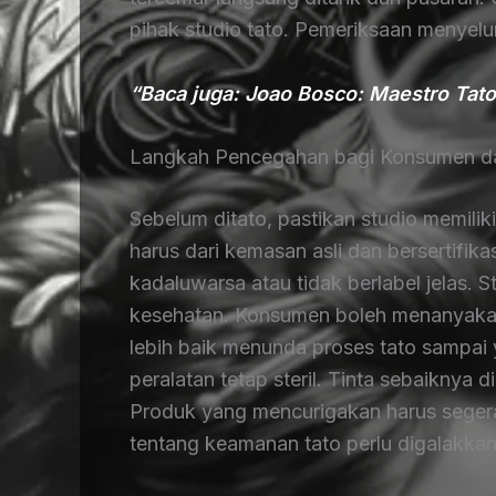
pihak studio tato. Pemeriksaan menyelur
“Baca juga: Joao Bosco: Maestro Tato 
Langkah Pencegahan bagi Konsumen d
Sebelum ditato, pastikan studio memilik
harus dari kemasan asli dan bersertifik
kadaluwarsa atau tidak berlabel jelas. St
kesehatan. Konsumen boleh menanyakan 
lebih baik menunda proses tato sampai 
peralatan tetap steril. Tinta sebaiknya d
Produk yang mencurigakan harus segera 
tentang keamanan tato perlu digalakkan