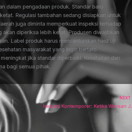
aian dalam pengadaan produk. Standar baru
ketat. Regulasi tambahan sedang disiapkan untuk
erah juga diminta memperkuat inspeksi terhadap
ng akan diperiksa lebih ketat. Produsen diwajibkan
san. Label produk harus mencantumkan hasil uji
 kesehatan masyarakat yang ingin bertato.
 meningkat jika standar diperbaiki. Kesehatan dan
ama bagi semua pihak.
NEX
Irezumi Kontempore