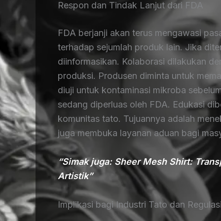
Respon dan Tindak Lanjut dari FDA
FDA berjanji akan terus mengawasi pasa
terhadap sejumlah produk lain. Jika di
diinformasikan. Kolaborasi dilakukan 
produksi. Produsen diminta untuk memast
diuji untuk kontaminasi mikroba sebel
sedang diperluas oleh FDA. Edukasi dibe
komunitas tato. Tujuannya adalah meneka
juga membuka layanan aduan bagi masy
“Simak juga: Sheer Mesh Shirt: Trans
Artistik”
Implikasi bagi Industri Tato dan Regulas