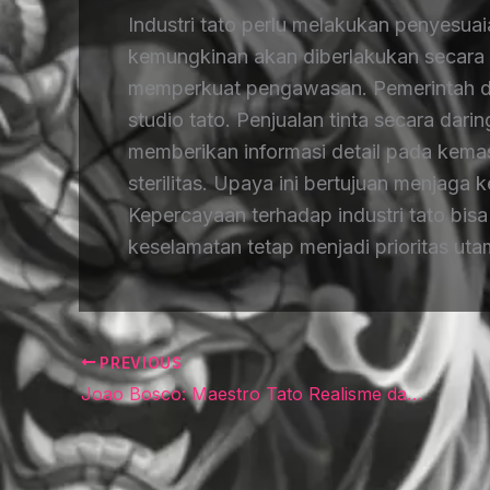
Industri tato perlu melakukan penyesu
kemungkinan akan diberlakukan secara 
memperkuat pengawasan. Pemerintah da
studio tato. Penjualan tinta secara dari
memberikan informasi detail pada kema
sterilitas. Upaya ini bertujuan menjaga
Kepercayaan terhadap industri tato bisa
keselamatan tetap menjadi prioritas ut
PREVIOUS
Joao Bosco: Maestro Tato Realisme dari Brasil