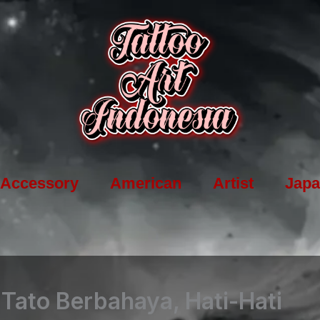
Accessory
American
Artist
Japa
a Tato Berbahaya, Hati-Hati