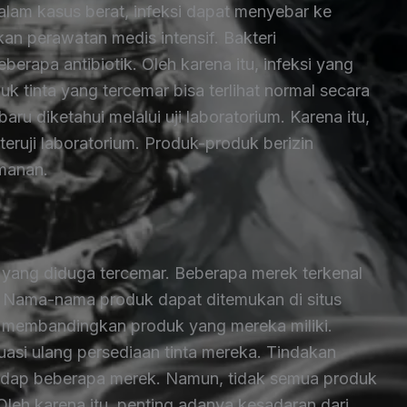
alam kasus berat, infeksi dapat menyebar ke
an perawatan medis intensif. Bakteri
rapa antibiotik. Oleh karena itu, infeksi yang
uk tinta yang tercemar bisa terlihat normal secara
ru diketahui melalui uji laboratorium. Karena itu,
eruji laboratorium. Produk-produk berizin
manan.
k yang diduga tercemar. Beberapa merek terkenal
. Nama-nama produk dapat ditemukan di situs
 membandingkan produk yang mereka miliki.
uasi ulang persediaan tinta mereka. Tindakan
hadap beberapa merek. Namun, tidak semua produk
 Oleh karena itu, penting adanya kesadaran dari