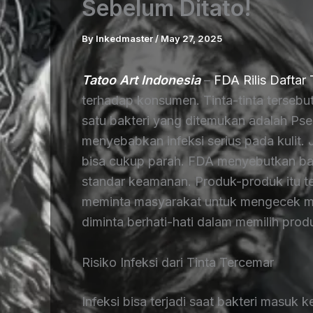
Sebelum Ditato!
By
Inkedmaster
/
May 27, 2025
Tatoo Art Indonesia
–
FDA Rilis Daftar
terhadap konsumen. Tinta-tinta terseb
satu bakteri yang ditemukan adalah Pse
menyebabkan infeksi serius pada kulit.
bisa cukup parah. FDA menyebutkan ba
standar keamanan. Produk-produk itu tel
meminta masyarakat untuk mengecek m
diminta berhati-hati dalam memilih prod
Risiko Infeksi dari Tinta Tercemar
Infeksi bisa terjadi saat bakteri masuk 