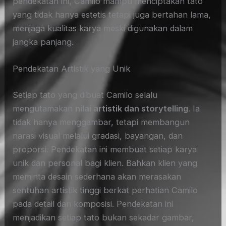
pendekatan ini, Camilo mampu menciptakan tato
yang tidak hanya estetis tetapi juga bertahan lama,
menjaga kualitas karya meski digunakan dalam
jangka panjang.
Pendekatan Artistik yang Unik
Setiap tato yang dibuat Camilo selalu
mengutamakan
nilai artistik dan storytelling
. Ia
tidak hanya menggambar, tetapi membangun
narasi visual melalui gradasi, bayangan, dan
proporsi. Pendekatan ini membuat setiap karya
unik dan personal bagi klien. Bahkan klien yang
meminta desain sederhana akan merasakan
sentuhan artistik tinggi berkat perhatian Camilo
pada detail dan komposisi. Pendekatan ini
menjadikan setiap tato bukan sekadar gambar,