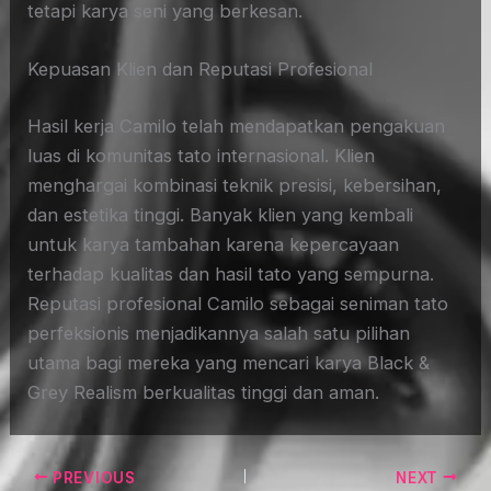
tetapi karya seni yang berkesan.
Kepuasan Klien dan Reputasi Profesional
Hasil kerja Camilo telah mendapatkan pengakuan
luas di komunitas tato internasional. Klien
menghargai kombinasi teknik presisi, kebersihan,
dan estetika tinggi. Banyak klien yang kembali
untuk karya tambahan karena kepercayaan
terhadap kualitas dan hasil tato yang sempurna.
Reputasi profesional Camilo sebagai seniman tato
perfeksionis menjadikannya salah satu pilihan
utama bagi mereka yang mencari karya Black &
Grey Realism berkualitas tinggi dan aman.
PREVIOUS
NEXT