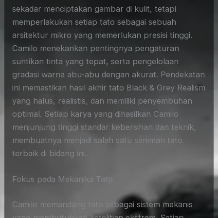
sekadar menciptakan gambar di kulit, tetapi
memperlakukan setiap tato sebagai sebuah
arsitektur mikro yang memerlukan presisi tinggi.
Camilo menekankan pentingnya pengaturan
suntikan tinta yang tepat, serta pengelolaan
gradasi warna abu-abu dengan akurat. Pendekatan
ini memastikan hasil akhir tato Black & Grey Realism
yang halus, realistis, dan memiliki penyembuhan
optimal. Setiap karya yang dihasilkan Camilo
menjunjung tinggi standar kebersihan dan teknik,
membuatnya menjadi salah satu seniman tato
terbaik di bidang ini.
Fokus pada Mekanika Tato
Camilo memandang tato sebagai sistem mekanis
yang membutuhkan ketelitian ekstrem. Setiap