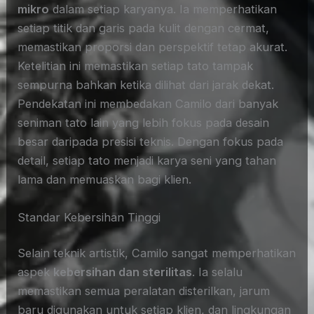
mikro
dalam setiap karyanya. Ia memperhatikan
setiap titik dan garis pada kulit dengan cermat,
memastikan proporsi dan perspektif tetap akurat.
Ketelitian ini memastikan setiap tato tampak
sempurna bahkan ketika dilihat dari jarak dekat.
Pendekatan ini membedakan Camilo dari banyak
seniman tato lain yang lebih fokus pada desain
besar daripada presisi teknis. Dengan fokus pada
detail, setiap tato menjadi karya seni yang tahan
lama dan memuaskan bagi klien.
Standar Kebersihan Tinggi
Selain teknik artistik, Camilo sangat memperhatikan
aspek
kebersihan dan sterilitas
. Ia selalu
memastikan semua peralatan disterilkan, jarum
baru digunakan untuk setiap klien, dan lingkungan