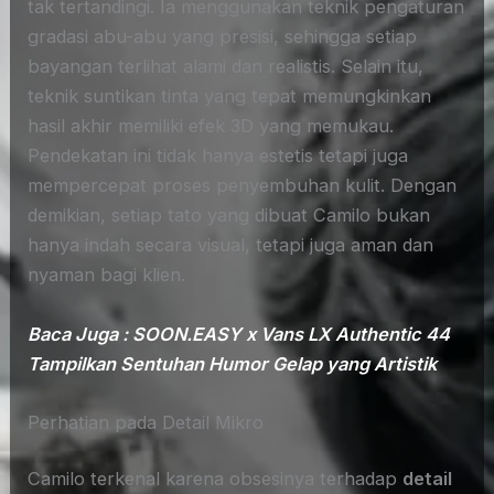
tak tertandingi. Ia menggunakan teknik pengaturan
gradasi abu-abu yang presisi, sehingga setiap
bayangan terlihat alami dan realistis. Selain itu,
teknik suntikan tinta yang tepat memungkinkan
hasil akhir memiliki efek 3D yang memukau.
Pendekatan ini tidak hanya estetis tetapi juga
mempercepat proses penyembuhan kulit. Dengan
demikian, setiap tato yang dibuat Camilo bukan
hanya indah secara visual, tetapi juga aman dan
nyaman bagi klien.
Baca Juga : SOON.EASY x Vans LX Authentic 44
Tampilkan Sentuhan Humor Gelap yang Artistik
Perhatian pada Detail Mikro
Camilo terkenal karena obsesinya terhadap
detail