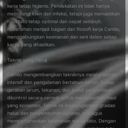
kerja tetap higienis. Pendekatan ini tidak hanya
melindungi klien dari infeksi, tetapi juga memastikan
hasil tato tetap optimal dan cepat sembuh.
Kebersihan menjadi bagian dari filosofi kerja Camilo,
menggabungkan keamanan dan seni dalam setiap
karya yang dihasilkan.
Teknik yang Teruji
Camilo mengembangkan tekniknya melalui latihan
intensif dan pengalaman bertahun-tahun. Setiap
gerakan jarum, tekanan, dan sudut penyuntikan
dikontrol secara cermat untuk menghasilkan hasil
yang konsisten. Teknik ini memungkinkan gradasi
halus dan penyembuhan optimal, sekaligus
mempertahankan ketahanan warna tato. Dengan