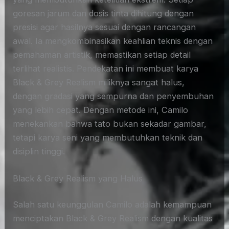
goresan jarum dan dosis tinta dihitung dengan
presisi agar hasilnya sesuai dengan rancangan
awal. Ia mengkombinasikan keahlian teknis dengan
pemahaman artistik, memastikan setiap detail
terlihat realistis. Pendekatan ini membuat karya
Black & Grey Realism miliknya sangat halus,
dengan gradasi yang sempurna dan penyembuhan
yang lebih cepat. Dengan metode ini, Camilo
menekankan bahwa tato bukan sekadar gambar,
tetapi karya seni yang membutuhkan teknik dan
disiplin tinggi.
Black & Grey Realism yang Halus
Salah satu keunggulan Camilo adalah kemampuan
menciptakan Black & Grey Realism dengan kualitas