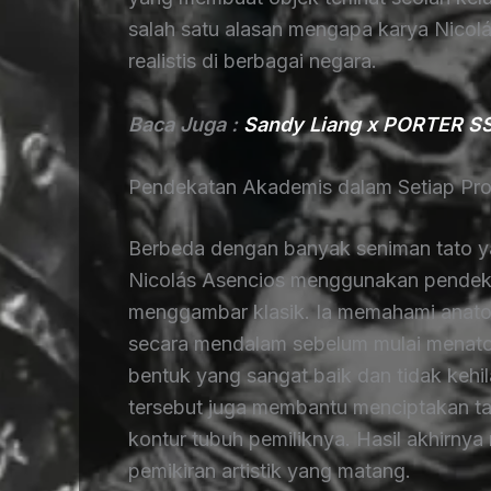
salah satu alasan mengapa karya Nicolás
realistis di berbagai negara.
Baca Juga :
Sandy Liang x PORTER SS2
Pendekatan Akademis dalam Setiap Pro
Berbeda dengan banyak seniman tato yan
Nicolás Asencios menggunakan pendeka
menggambar klasik. Ia memahami anatomi,
secara mendalam sebelum mulai menato. 
bentuk yang sangat baik dan tidak kehi
tersebut juga membantu menciptakan tat
kontur tubuh pemiliknya. Hasil akhirnya
pemikiran artistik yang matang.