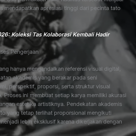
 mendapatkan apresiasi tinggi dari pecinta tato
6: Koleksi Tas Kolaborasi Kembali Hadir
ses Pengerjaan
g hanya mengandalkan referensi visual digital,
tan akademis yang berakar pada seni
 perspektif, proporsi, serta struktur visual
Proses ini membuat setiap karya memiliki akurasi
langan estetika artistiknya. Pendekatan akademis
o yang tetap terlihat proporsional mengikuti
 menjadi lebih eksklusif karena dikerjakan dengan