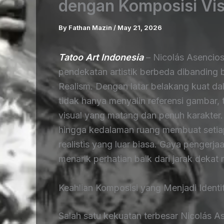
dengan Komposisi Vi
By
Fathan Mazin
/
May 21, 2026
Tatoo Art Indonesia
– Nicolás Asencios
pendekatan artistik berbeda dibanding b
Realism. Dengan latar belakang kuat d
tidak hanya menyalin referensi gambar
visual yang matang dan penuh karakt
hingga kedalaman ruang membuat setiap d
realistis yang luar biasa. Gaya penger
menarik perhatian baik dari jarak dekat
Keahlian Komposisi yang Menjadi Ident
Salah satu kekuatan terbesar Nicolás 