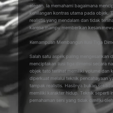
elegan. Ia memahami bagaimana mencipt
kehilangan kontras utama pada objek. 
realistis yang mendalam dan tidak terlih
karena mampu memberikan kesan mewah, 
Kemampuan Membangun Ilusi Tiga Dime
Salah satu aspek paling mengesankan 
menciptakan ilusi tiga dimensi secara n
objek tato terlihat memiliki volume dan 
diperkuat melalui teknik pencahayaan y
tampak realistis. Hasilnya bukan sekada
memiliki karakter hidup. Teknik sepert
pemahaman seni yang tidak dimiliki oleh