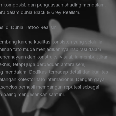
n komposisi, dan penguasaan shading mendalam,
aru dalam dunia Black & Grey Realism.
si di Dunia Tattoo Realism
embang karena kualitas konsisten yang selalu ia
niman tato muda menjadikannya inspirasi dalam
pencahayaan dan konstruksi visual. Ia membuktikan
nis, tetapi juga perpaduan antara seni,
 mendalam. Dedikasi terhadap detail dan kualitas
langan kolektor tato internasional. Dengan gaya
Asencios berhasil membangun reputasi sebagai
sm paling mengesankan saat ini.