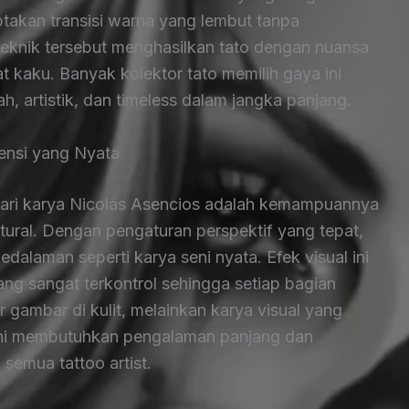
akan transisi warna yang lembut tanpa
Teknik tersebut menghasilkan tato dengan nuansa
at kaku. Banyak kolektor tato memilih gaya ini
artistik, dan timeless dalam jangka panjang.
nsi yang Nyata
dari karya Nicolás Asencios adalah kemampuannya
atural. Dengan pengaturan perspektif yang tepat,
kedalaman seperti karya seni nyata. Efek visual ini
ang sangat terkontrol sehingga setiap bagian
r gambar di kulit, melainkan karya visual yang
i ini membutuhkan pengalaman panjang dan
 semua tattoo artist.