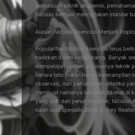
perpaduan teknik akademis, pemahama
Nicolás berhasil menciptakan standar b
Alasan Nicolás Asencios Menjadi Inspira
Popularitas Nicolás Asencios terus berk
hadirkan dalam setiap karya. Banyak se
mempelajari realism, khususnya teknik 
bahwa tato bukan hanya keterampilan tek
observasi, dan pemahaman estetika yang
membuat namanya semakin dikenal di ka
yang unik dan penuh karakter, Nicolás 
salah satu spesialis Black & Grey Reali