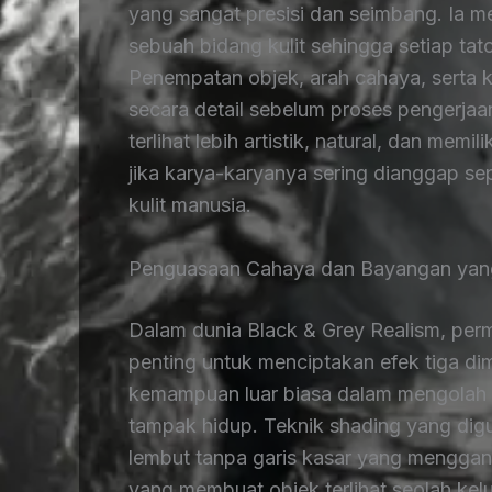
yang sangat presisi dan seimbang. Ia 
sebuah bidang kulit sehingga setiap tato
Penempatan objek, arah cahaya, serta
secara detail sebelum proses pengerjaa
terlihat lebih artistik, natural, dan mem
jika karya-karyanya sering dianggap sep
kulit manusia.
Penguasaan Cahaya dan Bayangan yang
Dalam dunia Black & Grey Realism, pe
penting untuk menciptakan efek tiga di
kemampuan luar biasa dalam mengolah k
tampak hidup. Teknik shading yang digu
lembut tanpa garis kasar yang menggang
yang membuat objek terlihat seolah kelu