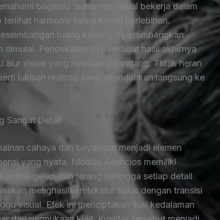
memahami bagaimana elemen visual bekerja dalam
 terlihat harmonis tanpa kesan berlebihan.
 keseimbangan ruang kosong dipertimbangkan
n dimulai. Pendekatan ini membuat hasil akhirnya
iliki alur visual yang nyaman dipandang. Tidak heran
erti lukisan realistis yang dipindahkan langsung ke
 Sangat Detail
rmainan cahaya dan bayangan menjadi elemen
mensi yang nyata. Nicolás Asencios memiliki
ontras gelap dan terang sehingga setiap detail
nakan menghasilkan tekstur halus dengan transisi
gu visual. Efek ini menciptakan ilusi kedalaman
ar dari permukaan kulit. Kualitas tersebut menjadi