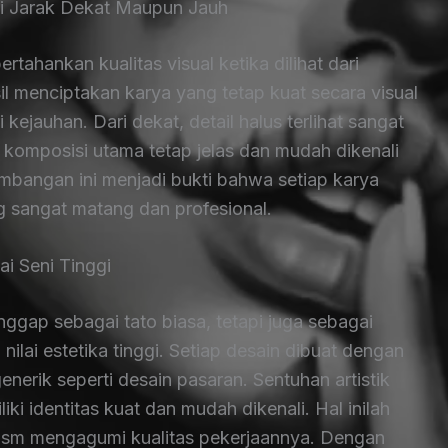
ari Jarak Dekat Maupun Jauh
tahankan kualitas visual ketika dilihat dari
il menciptakan karya yang tetap kuat secara visual
 kejauhan. Dari dekat, detail halus terlihat sangat
, komposisi utama tetap jelas dan mudah dikenali
imbangan ini menjadi bukti bahwa setiap karya
g sangat matang dan profesional.
ai Seni Tinggi
ggap sebagai tato biasa, tetapi juga sebagai
nilai estetika tinggi. Setiap desain dibuat dengan
enerik seperti desain pasaran. Sentuhan artistik
ki identitas kuat dan mudah dikenali. Hal inilah
lism mengagumi kualitas pekerjaannya. Dengan