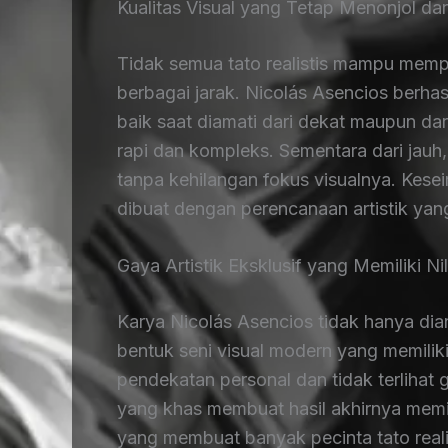
Kualitas Visual yang Tetap Menonjol d
Tidak semua tato realistis mampu memper
berbagai jarak. Nicolás Asencios berhas
baik saat diamati dari dekat maupun dari
rapi dan kompleks. Sementara dari jauh
tanpa kehilangan fokus visualnya. Kese
dibuat dengan perencanaan artistik yan
Gaya Artistik Eksklusif yang Memiliki Nil
Karya Nicolás Asencios tidak hanya dian
bentuk seni visual modern yang memiliki 
pendekatan personal dan tidak terlihat g
yang khas membuat hasil akhirnya memili
yang membuat banyak pecinta tato rea