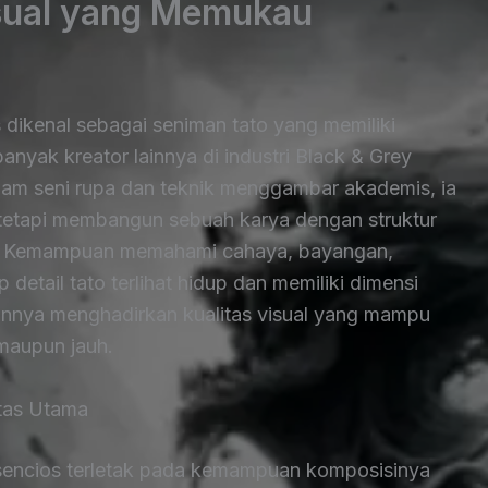
sual yang Memukau
 dikenal sebagai seniman tato yang memiliki
anyak kreator lainnya di industri Black & Grey
alam seni rupa dan teknik menggambar akademis, ia
, tetapi membangun sebuah karya dengan struktur
er. Kemampuan memahami cahaya, bayangan,
etail tato terlihat hidup dan memiliki dimensi
jaannya menghadirkan kualitas visual yang mampu
 maupun jauh.
itas Utama
Asencios terletak pada kemampuan komposisinya