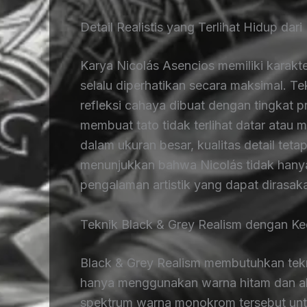
Detail Realistis yang Terlihat Hidup dar
Karya Nicolás Asencios memiliki karakter
selalu diperhatikan secara maksimal. Teks
refleksi cahaya dibuat dengan tingkat pr
membuat tato tidak terlihat datar atau 
dalam ukuran besar, kualitas detail tet
menunjukkan bahwa Nicolás tidak hanya 
pengalaman artistik yang dapat dirasaka
Teknik Black & Grey Realism dengan K
Black & Grey Realism membutuhkan tekni
hanya menggunakan warna hitam dan a
spektrum warna monokrom tersebut unt