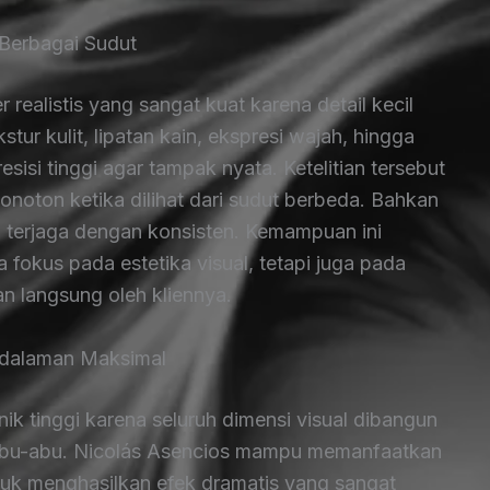
i Berbagai Sudut
 realistis yang sangat kuat karena detail kecil
tur kulit, lipatan kain, ekspresi wajah, hingga
esisi tinggi agar tampak nyata. Ketelitian tersebut
monoton ketika dilihat dari sudut berbeda. Bahkan
ap terjaga dengan konsisten. Kemampuan ini
fokus pada estetika visual, tetapi juga pada
n langsung oleh kliennya.
edalaman Maksimal
k tinggi karena seluruh dimensi visual dibangun
bu-abu. Nicolás Asencios mampu memanfaatkan
uk menghasilkan efek dramatis yang sangat