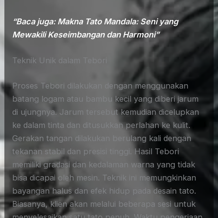
“Baca juga: Makna Tato Mandala: Seni yang
Mewakili Keseimbangan dan Harmoni”
Teknik Unik dalam Tebori
Proses Tebori dilakukan dengan menggunakan
batang logam atau bambu kecil yang diberi jarum
di ujungnya. Jarum tersebut kemudian dicelupkan
ke dalam tinta dan ditusukkan perlahan ke kulit.
Gerakan tangan dilakukan berulang kali dengan
tekanan stabil dan presisi tinggi. Hasil Tebori
memiliki gradasi dan kedalaman warna yang tidak
bisa dicapai oleh mesin. Teknik ini memungkinkan
bayangan halus dan efek hidup pada desain tato.
Biasanya, klien akan melalui beberapa sesi untuk
menyelesaikan satu tato penuh. Waktu pengerjaan