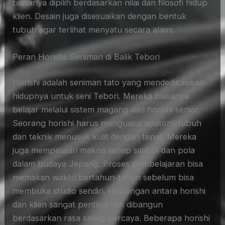
biasanya dipilih berdasarkan nilai dan filosofi hidup
klien. Desain juga disesuaikan dengan bentuk
tubuh agar terlihat menyatu secara alami.
Peran Horishi: Seniman di Balik Tebori
Horishi adalah seniman tato yang mendedikasikan
hidupnya untuk seni Tebori. Mereka biasanya
belajar melalui sistem magang dari horishi senior.
Seorang horishi harus menguasai anatomi tubuh
dan teknik menusuk kulit dengan tepat. Mereka
juga mempelajari makna setiap simbol dan pola
dalam budaya Jepang. Proses pembelajaran bisa
memakan waktu bertahun-tahun sebelum bisa
membuka studio sendiri. Hubungan antara horishi
dan klien sangat penting dan dibangun
berdasarkan rasa saling percaya. Beberapa horishi