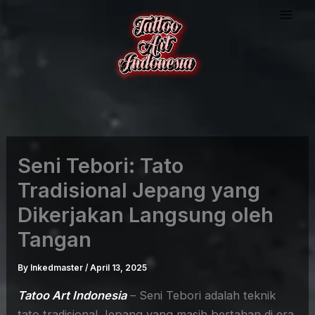
Skip
to
content
Seni Tebori: Tato
Tradisional Jepang yang
Dikerjakan Langsung oleh
Tangan
By
Inkedmaster
/
April 13, 2025
Tatoo Art Indonesia
– Seni Tebori adalah teknik
tato tradisional Jepang yang masih bertahan di era