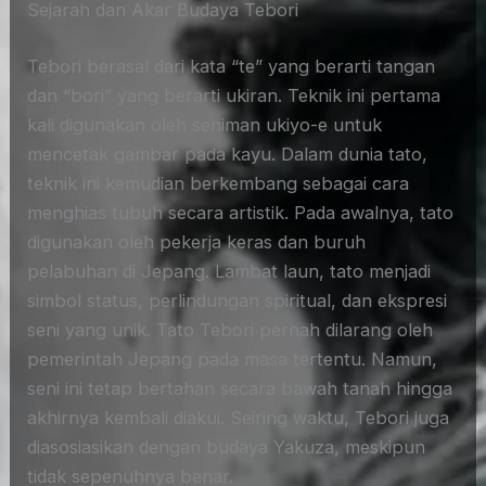
Sejarah dan Akar Budaya Tebori
Tebori berasal dari kata “te” yang berarti tangan
dan “bori” yang berarti ukiran. Teknik ini pertama
kali digunakan oleh seniman ukiyo-e untuk
mencetak gambar pada kayu. Dalam dunia tato,
teknik ini kemudian berkembang sebagai cara
menghias tubuh secara artistik. Pada awalnya, tato
digunakan oleh pekerja keras dan buruh
pelabuhan di Jepang. Lambat laun, tato menjadi
simbol status, perlindungan spiritual, dan ekspresi
seni yang unik. Tato Tebori pernah dilarang oleh
pemerintah Jepang pada masa tertentu. Namun,
seni ini tetap bertahan secara bawah tanah hingga
akhirnya kembali diakui. Seiring waktu, Tebori juga
diasosiasikan dengan budaya Yakuza, meskipun
tidak sepenuhnya benar.