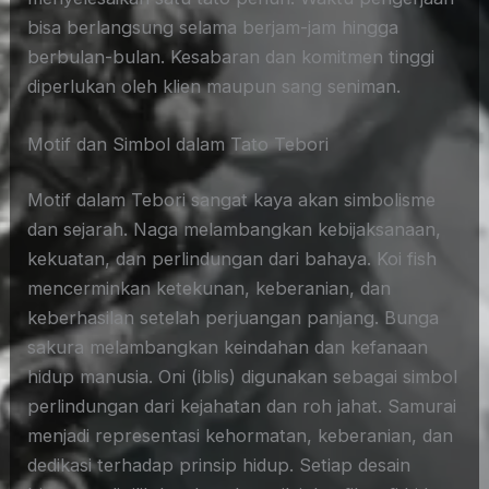
bisa berlangsung selama berjam-jam hingga
berbulan-bulan. Kesabaran dan komitmen tinggi
diperlukan oleh klien maupun sang seniman.
Motif dan Simbol dalam Tato Tebori
Motif dalam Tebori sangat kaya akan simbolisme
dan sejarah. Naga melambangkan kebijaksanaan,
kekuatan, dan perlindungan dari bahaya. Koi fish
mencerminkan ketekunan, keberanian, dan
keberhasilan setelah perjuangan panjang. Bunga
sakura melambangkan keindahan dan kefanaan
hidup manusia. Oni (iblis) digunakan sebagai simbol
perlindungan dari kejahatan dan roh jahat. Samurai
menjadi representasi kehormatan, keberanian, dan
dedikasi terhadap prinsip hidup. Setiap desain