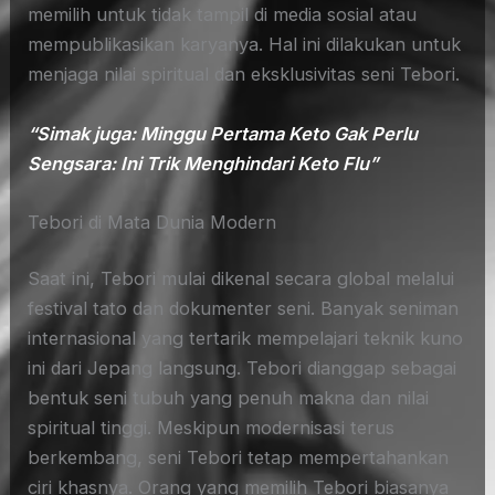
memilih untuk tidak tampil di media sosial atau
mempublikasikan karyanya. Hal ini dilakukan untuk
menjaga nilai spiritual dan eksklusivitas seni Tebori.
“Simak juga: Minggu Pertama Keto Gak Perlu
Sengsara: Ini Trik Menghindari Keto Flu”
Tebori di Mata Dunia Modern
Saat ini, Tebori mulai dikenal secara global melalui
festival tato dan dokumenter seni. Banyak seniman
internasional yang tertarik mempelajari teknik kuno
ini dari Jepang langsung. Tebori dianggap sebagai
bentuk seni tubuh yang penuh makna dan nilai
spiritual tinggi. Meskipun modernisasi terus
berkembang, seni Tebori tetap mempertahankan
ciri khasnya. Orang yang memilih Tebori biasanya