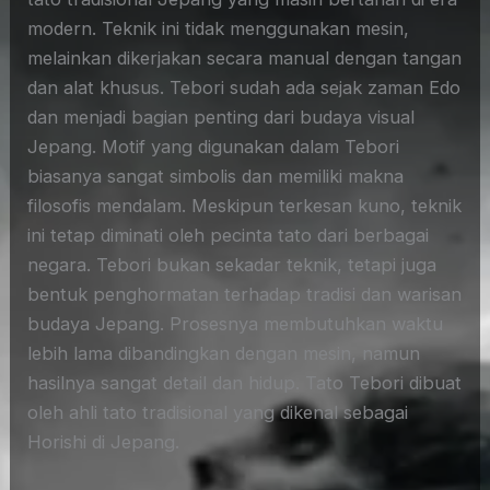
modern. Teknik ini tidak menggunakan mesin,
melainkan dikerjakan secara manual dengan tangan
dan alat khusus. Tebori sudah ada sejak zaman Edo
dan menjadi bagian penting dari budaya visual
Jepang. Motif yang digunakan dalam Tebori
biasanya sangat simbolis dan memiliki makna
filosofis mendalam. Meskipun terkesan kuno, teknik
ini tetap diminati oleh pecinta tato dari berbagai
negara. Tebori bukan sekadar teknik, tetapi juga
bentuk penghormatan terhadap tradisi dan warisan
budaya Jepang. Prosesnya membutuhkan waktu
lebih lama dibandingkan dengan mesin, namun
hasilnya sangat detail dan hidup. Tato Tebori dibuat
oleh ahli tato tradisional yang dikenal sebagai
Horishi di Jepang.