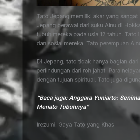
Tato Jepang memiliki akar yang sangat da
Jepang berawal dari suku Ainu di Hokk
tubuh mereka pada usia 12 tahun. Tato i
dan sosial mereka. Tato perempuan Ainu
Di Jepang, tato tidak hanya bagian dari 
perlindungan dari roh jahat. Para nela
dengan tujuan spiritual. Tato juga digu
“Baca juga: Anggara Yuniarto: Senima
Menato Tubuhnya”
Irezumi: Gaya Tato yang Khas