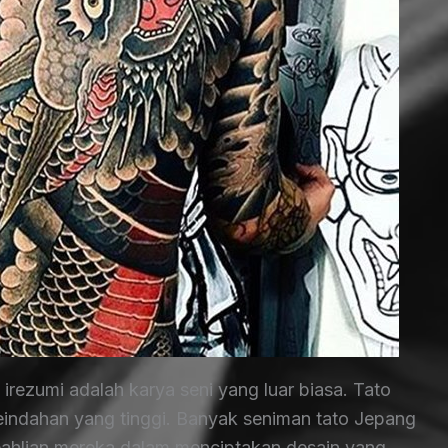
irezumi adalah karya seni yang luar biasa. Tato
 keindahan yang tinggi. Banyak seniman tato Jepang
keahlian mereka dalam menciptakan desain yang