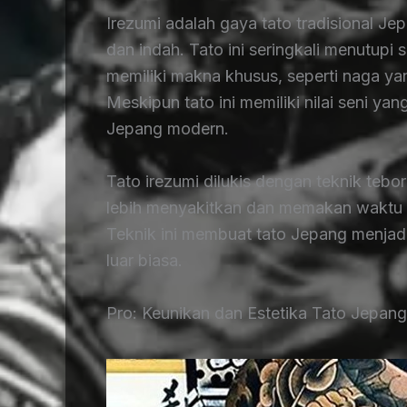
Irezumi adalah gaya tato tradisional J
dan indah. Tato ini seringkali menutupi
memiliki makna khusus, seperti naga y
Meskipun tato ini memiliki nilai seni yan
Jepang modern.
Tato irezumi dilukis dengan teknik tebo
lebih menyakitkan dan memakan waktu 
Teknik ini membuat tato Jepang menja
luar biasa.
Pro: Keunikan dan Estetika Tato Jepang