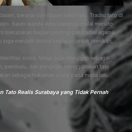
lam, berasal dari ribuan tahun lalu. Tradisi tato di
aido. Kaum wanita Ainu biasanya mulai menato
ni merupakan bagian penting dari tradisi agama
 juga menjadi simbol kesiapan untuk menikah.
identitas sosial, tetapi juga dianggap sebagai
yan, pemburu, dan pengrajin menggunakan tato
nakan sebagai hukuman sosial pada masa lalu.
n Tato Realis Surabaya yang Tidak Pernah