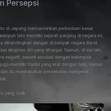
n Persepsi
tato di Jepang mencerminkan perbedaan besar
kipun tato memiliki sejarah panjang di negara ini,
a dibandingkan dengan di banyak negara Barat.
dan ekspresi diri yang dihargai. Namun, di sisi lain,
ma negatif, seperti asosiasi dengan kelompok
uga memiliki tradisi yang erat dengan tato, namun
 dan itu menimbulkan perdebatan mengenai
dak.
ya yang Unik