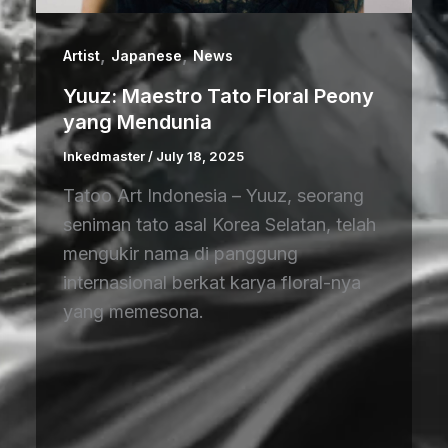
,
,
Artist
Japanese
News
Yuuz: Maestro Tato Floral Peony
yang Mendunia
Inkedmaster
/
July 18, 2025
Tatoo Art Indonesia – Yuuz, seorang
seniman tato asal Korea Selatan, telah
mengukir nama di panggung
internasional berkat karya floral-nya
yang memesona.