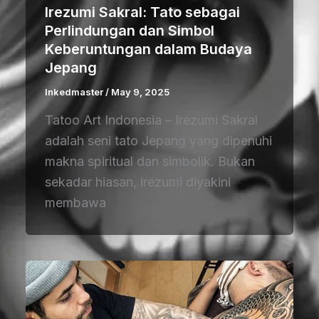
Irezumi Sakral: Tato sebagai
Perlindungan dan Simbol
Keberuntungan dalam Budaya
Jepang
Inkedmaster
/
May 9, 2025
Tatoo Art Indonesia – Irezumi Sakral
adalah seni tato Jepang yang dipenuhi
makna spiritual dan simbolik. Bukan
sekadar hiasan, irezumi diyakini
membawa