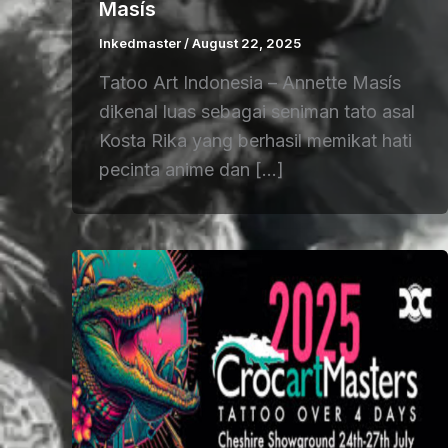
Masís
Inkedmaster
/
August 22, 2025
Tatoo Art Indonesia – Annette Masís
dikenal luas sebagai seniman tato asal
Kosta Rika yang berhasil memikat hati
pecinta anime dan […]