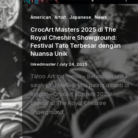
,
,
,
American
Artist
Japanese
News
CrocArt Masters 2025 di The
Royal Cheshire Showground:
Festival Tato Terbesar dengan
Nuansa Unik
Inkedmaster
/
July 24, 2025
Tatoo Art Indonesia – Bersiaplah untuk
salah satu festival tato paling dinanti di
Inggris—CrocArt Masters 2025!
Digelar di The Royal Cheshire
Showground,