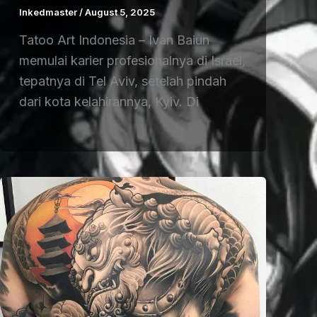
Inkedmaster
/
August 5, 2025
Tatoo Art Indonesia – Ivan Baiun
memulai karier profesionalnya di Israel,
tepatnya di Tel Aviv, setelah pindah
dari kota kelahirannya, Kyiv. Di