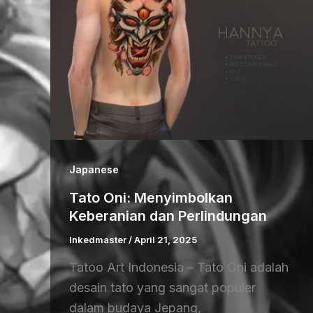
Japanese
Tato Oni: Menyimbolkan
Keberanian dan Perlindungan
Inkedmaster
/
April 21, 2025
Tatoo Art Indonesia – Tato Oni adalah
desain tato yang sangat populer
dalam budaya Jepang,