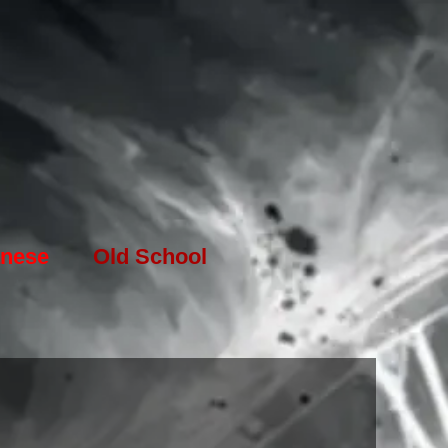
nese
Old School