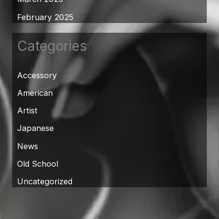
February 2025
Categories
Accessory
American
Artist
Japanese
News
Old School
Uncategorized