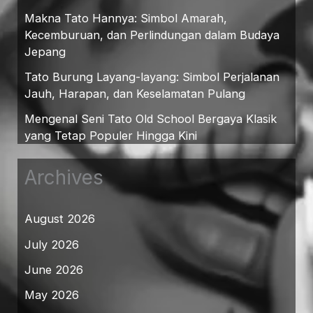
Makna Tato Hannya: Simbol Amarah,
Kecemburuan, dan Perlindungan dalam Budaya
Jepang
Tato Burung Layang-layang: Simbol Perjalanan
Jauh, Harapan, dan Keselamatan Pulang
Mengenal Seni Tato Old School Bergaya Klasik
yang Tetap Populer Hingga Kini
Archives
August 2026
July 2026
June 2026
May 2026