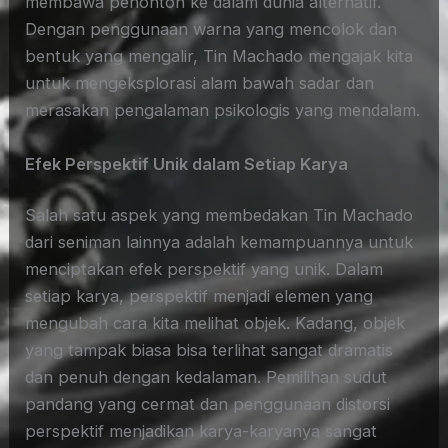
membawa penonton ke dalam dunia alternatif.
Dengan penggunaan warna yang mencolok dan
bentuk yang mengalir, Tin Machado mengajak kita
untuk mengeksplorasi alam bawah sadar dan
merasakan pengalaman psikologis yang mendalam.
Efek Perspektif Unik dalam Setiap Karya
Salah satu aspek yang membedakan Tin Machado
dari seniman lainnya adalah kemampuannya untuk
menciptakan efek perspektif yang unik. Dalam
setiap karya, perspektif menjadi elemen yang
mengubah cara kita melihat objek. Kadang, objek
yang tampak biasa bisa terlihat sangat dramatis
dan penuh dengan kedalaman. Pemilihan sudut
pandang yang cermat dan penggunaan distorsi
perspektif menjadikan karya-karyanya sangat