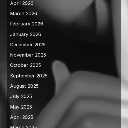
April 2026
March 2026
February 2026
January 2026
December 2025
November 2025
October 2025
September 2025
August 2025
July 2025
May 2025
April 2025
March 2025