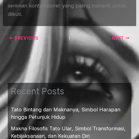
seniman kontemporer yang paling menarik untuk
diikuti.
PREVIOUS
NEXT
Recent Posts
Tato Bintang dan Maknanya, Simbol Harapan
hingga Petunjuk Hidup
Makna Filosofis Tato Ular, Simbol Transformasi,
Kebijaksanaan, dan Kekuatan Diri