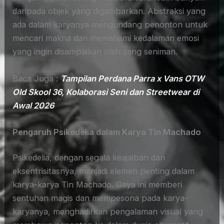
daripada objek yang digambarkan. Abstraksi yang
ada dalam karyanya mengundang penonton untuk
mencari makna dan memahami kedalaman emosi
yang ingin disampaikan oleh sang seniman.
Baca Juga :
Tampilan Perdana Parra x Vans OTW
Old Skool 36, Kolaborasi Seni dan Streetwear di
Awal 2026
Pengaruh Psikedelia dalam Karya Tin Machado
Psikedelia, dengan segala keajaiban dan
eksentrisitasnya, menjadi elemen penting dalam
karya-karya Tin Machado. Gaya ini memberi
sentuhan magis dan mempesona pada karya-
karyanya, menghadirkan pengalaman visual yang