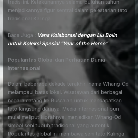
tradisi ini. Ketekunannya selama puluhan tahun
menjadikannya figur sentral dalam pelestarian tato
tradisional Kalinga.
Baca Juga :
Vans Kolaborasi dengan Liu Bolin
untuk Koleksi Spesial “Year of the Horse”
Popularitas Global dan Perhatian Dunia
Internasional
Dalam beberapa dekade terakhir, nama Whang-Od
melampaui batas lokal. Wisatawan dari berbagai
negara datang ke Buscalan untuk mendapatkan
tato langsung darinya. Media internasional pun
mulai meliput kiprahnya, menjadikan Whang-Od
simbol seni tubuh tradisional yang autentik.
Popularitas global ini membawa seni tato Kalinga