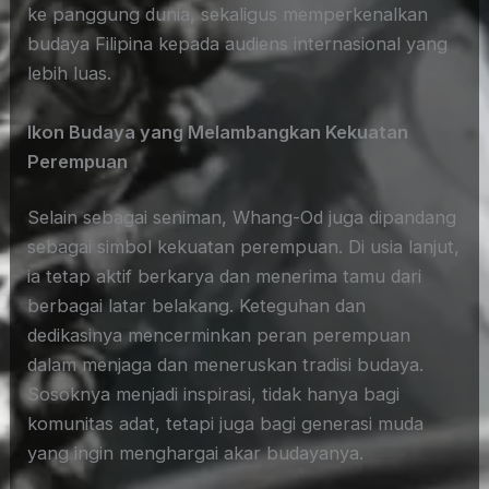
ke panggung dunia, sekaligus memperkenalkan
budaya Filipina kepada audiens internasional yang
lebih luas.
Ikon Budaya yang Melambangkan Kekuatan
Perempuan
Selain sebagai seniman, Whang-Od juga dipandang
sebagai simbol kekuatan perempuan. Di usia lanjut,
ia tetap aktif berkarya dan menerima tamu dari
berbagai latar belakang. Keteguhan dan
dedikasinya mencerminkan peran perempuan
dalam menjaga dan meneruskan tradisi budaya.
Sosoknya menjadi inspirasi, tidak hanya bagi
komunitas adat, tetapi juga bagi generasi muda
yang ingin menghargai akar budayanya.