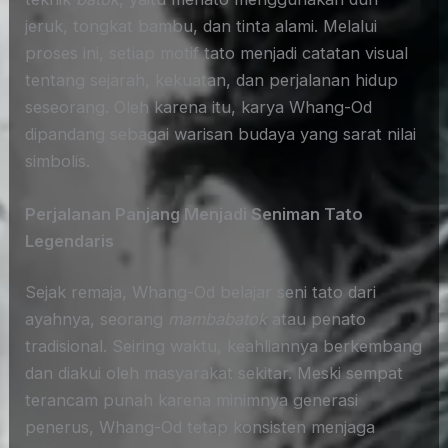
jeruk, tongkat bambu, dan tinta alami. Melalui
proses ini, setiap motif tato menjadi catatan visual
tentang sejarah, kekuatan, dan perjalanan hidup
seseorang. Oleh karena itu, karya Whang-Od
dipandang sebagai warisan budaya yang sarat nilai
simbolis.
Perjalanan Panjang Menjadi Seniman Tato
Legendaris
Sejak remaja, Whang-Od belajar seni tato dari
ayahnya, seorang
mambabatok
atau penato
tradisional. Seiring waktu, keahliannya berkembang
dan diakui oleh masyarakat sekitar. Meski sempat
terancam punah karena minimnya generasi
penerus, Whang-Od tetap konsisten menjaga