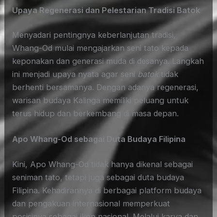
Upaya Regenerasi dan Pelestarian Tradisi Batok
Menyadari pentingnya keberlanjutan tradisi,
Whang-Od mulai mengajarkan seni tato kepada
keponakan dan generasi muda di desanya. Langkah
ini menjadi upaya nyata agar seni
batok
tidak
berhenti bersamanya. Dengan adanya regenerasi,
warisan budaya Kalinga memiliki peluang untuk
terus hidup dan berkembang di masa depan.
Apo Whang-Od sebagai Duta Budaya Filipina
Kini, Apo Whang-Od tidak hanya dikenal sebagai
seniman tato, tetapi juga sebagai duta budaya
Filipina. Kehadirannya di berbagai platform budaya
dan pengakuan internasional memperkuat
posisinya sebagai ikon nasional. Melalui karya dan