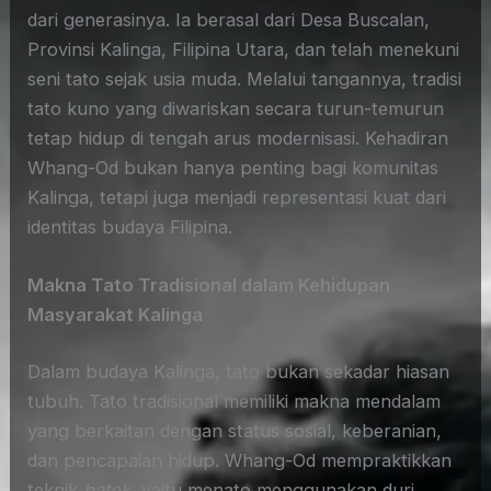
dari generasinya. Ia berasal dari Desa Buscalan,
Provinsi Kalinga, Filipina Utara, dan telah menekuni
seni tato sejak usia muda. Melalui tangannya, tradisi
tato kuno yang diwariskan secara turun-temurun
tetap hidup di tengah arus modernisasi. Kehadiran
Whang-Od bukan hanya penting bagi komunitas
Kalinga, tetapi juga menjadi representasi kuat dari
identitas budaya Filipina.
Makna Tato Tradisional dalam Kehidupan
Masyarakat Kalinga
Dalam budaya Kalinga, tato bukan sekadar hiasan
tubuh. Tato tradisional memiliki makna mendalam
yang berkaitan dengan status sosial, keberanian,
dan pencapaian hidup. Whang-Od mempraktikkan
teknik
batok
, yaitu menato menggunakan duri