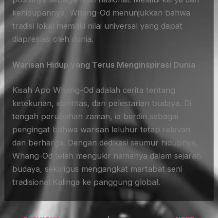
kehidupannya, Whang-Od menunjukkan bahwa
tradisi lokal memiliki nilai universal yang dapat
diapresiasi oleh dunia.
Warisan Hidup yang Terus Menginspirasi Dunia
Kisah Apo Whang-Od adalah cerita tentang
ketekunan, identitas, dan pelestarian budaya. Di
tengah perubahan zaman, ia berdiri sebagai
pengingat bahwa warisan leluhur tetap relevan
dan berharga. Dengan dedikasi seumur hidupnya,
Whang-Od telah mengukir namanya dalam sejarah
budaya, sekaligus mengangkat martabat seni
tradisional Kalinga ke panggung global.