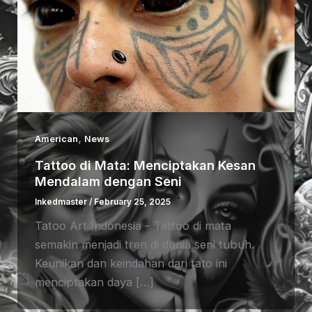
,
American
News
Tattoo di Mata: Menciptakan Kesan
Mendalam dengan Seni
Inkedmaster
/
February 25, 2025
Tatoo Art Indonesia – Tattoo di mata
semakin menjadi tren di dunia seni tubuh.
Keunikan dan keindahan dari tato ini
menciptakan daya […]