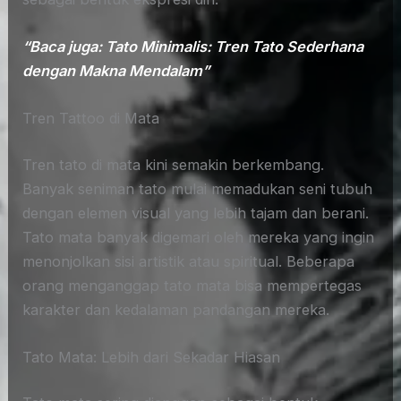
“Baca juga: Tato Minimalis: Tren Tato Sederhana
dengan Makna Mendalam”
Tren Tattoo di Mata
Tren tato di mata kini semakin berkembang.
Banyak seniman tato mulai memadukan seni tubuh
dengan elemen visual yang lebih tajam dan berani.
Tato mata banyak digemari oleh mereka yang ingin
menonjolkan sisi artistik atau spiritual. Beberapa
orang menganggap tato mata bisa mempertegas
karakter dan kedalaman pandangan mereka.
Tato Mata: Lebih dari Sekadar Hiasan