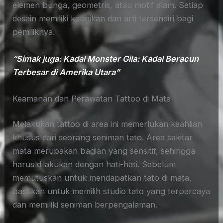
elemen bunga, geometris, atau motif alam. Setiap
desain memiliki keunikan dan arti tersendiri bagi
pemiliknya.
“Simak juga: Kadal Monster Gila: Kadal Beracun
Terbesar di Amerika Utara”
Keamanan dan Perawatan Tattoo di Mata
Melakukan tattoo di area ini memerlukan keahlian
khusus dari seorang seniman tato. Area sekitar
mata merupakan bagian yang sensitif, sehingga
harus dilakukan dengan hati-hati. Sebelum
memutuskan untuk mendapatkan tato di mata,
pastikan untuk memilih studio tato yang terpercaya
dan memiliki seniman berpengalaman.