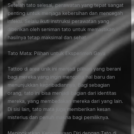
Setelah tato selesai, perawatan yang tepat sangat
penting untuk menjaga kebersihan dan mencegah
infeksi. Selalu ikuti instruksi perawatan yang
diberikan oleh seniman tato untuk memastikan
hasilnya tetap maksimal dan sehat.
Tato Mata: Pilihan untuk Eksperimen Gaya
Tattoo di area unik ini menjadi pilihan yang berani
bagi mereka yang ingin mencoba hal baru dan
menunjukkan kepribadiannya. Bagi sebagian
orang, tato ini bisa menjadi bagian dari identitas
mereka, yang membedakan mereka dari yang lain.
Di sisi lain, tato mata juga memberikan kesan
misterius dan penuh makna bagi pemiliknya.
Meningkatkan Kepercayaan Diri dengan Tato di