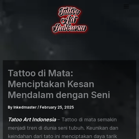
Skip
to
content
Tattoo di Mata:
Menciptakan Kesan
Mendalam dengan Seni
By
Inkedmaster
/
February 25, 2025
Tatoo Art Indonesia
– Tattoo di mata semakin
menjadi tren di dunia seni tubuh. Keunikan dan
keindahan dari tato ini menciptakan daya tarik