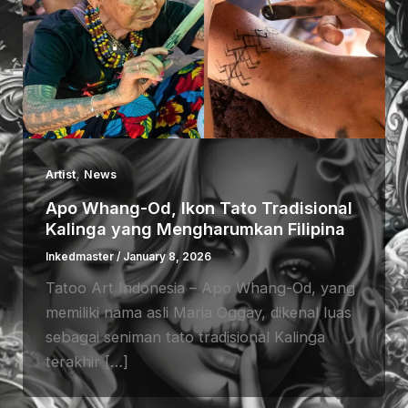
,
Artist
News
Apo Whang-Od, Ikon Tato Tradisional
Kalinga yang Mengharumkan Filipina
Inkedmaster
/
January 8, 2026
Tatoo Art Indonesia – Apo Whang-Od, yang
memiliki nama asli Maria Oggay, dikenal luas
sebagai seniman tato tradisional Kalinga
terakhir […]