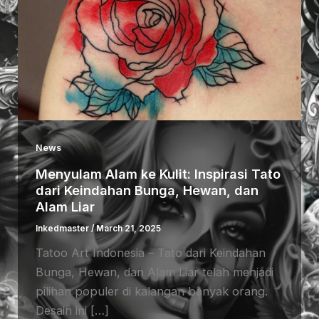
News
Menyulam Alam ke Kulit: Inspirasi Tato
dari Keindahan Bunga, Hewan, dan
Alam Liar
Inkedmaster
/
March 21, 2025
Tatoo Art Indonesia – Tato dari Keindahan
Bunga, Hewan, dan Alam Liar telah menjadi
pilihan populer di kalangan banyak orang.
Desain ini […]