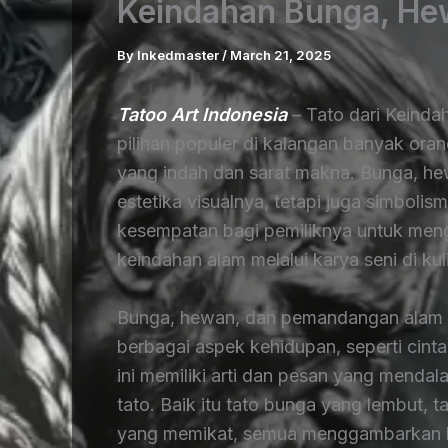
Keindahan Bunga, Hew
By
Inkedmaster
/
March 21, 2025
Tatoo Art Indonesia
– Tato dari Keinda
pilihan populer di kalangan banyak or
yang indah dan sarat makna. Bunga, hew
estetika visualnya, tetapi juga simboli
kesempatan bagi pemiliknya untuk meng
keindahan alam melalui karya seni di kul
Bunga, hewan, dan pemandangan alam se
berbagai aspek kehidupan, seperti cint
ini memiliki arti dan pesan yang mend
tato. Baik itu tato bunga yang lembut,
yang memikat, semua menggambarkan 