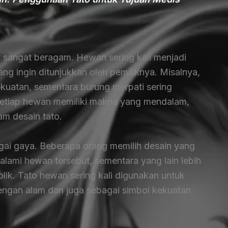
angat beragam. Hewan sering kali menjadi
yang ingin ditunjukkan oleh pemiliknya. Misalnya,
uatan, sementara burung merpati sering
Setiap hewan memiliki makna yang mendalam,
am desain tato.
ai gaya. Beberapa orang memilih desain yang
 alami hewan tersebut, sementara yang lain lebih
lik. Tato hewan sering kali digunakan untuk
gan alam dan juga sebagai simbol kekuatan