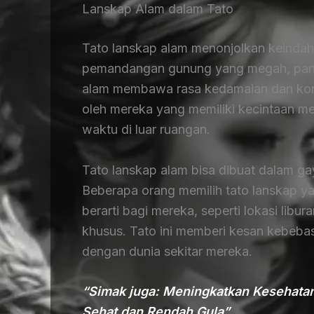
Lanskap Alam dalam Tato
Tato lanskap alam menonjolkan keindaha
pemandangan gunung yang megah, panta
alam membawa rasa kedamaian dan koneksi
oleh mereka yang memiliki kecintaan 
waktu di luar ruangan.
Tato lanskap alam bisa dibuat dalam gay
Beberapa orang memilih tato lanskap 
berarti bagi mereka, seperti lokasi libu
khusus. Tato ini memberi kesan kebeba
dengan dunia sekitar mereka.
“Simak juga: Meningkatkan Kesehatan
Sehat dan Rendah Gula”