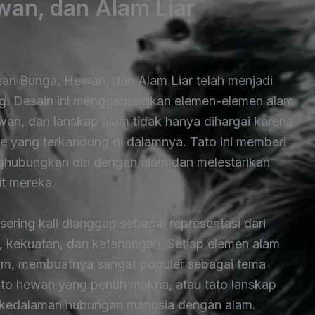
an, dan Alam Liar
han Bunga, Hewan, dan Alam Liar telah menjadi
ang. Desain ini menggabungkan elemen-elemen alam
an, dan lanskap alam tidak hanya dihargai karena
sme yang terkandung di dalamnya. Tato ini memberi
hubungkan diri dengan alam dan melestarikan
it mereka.
ring kali dianggap sebagai representasi dari
a, kekuatan, dan ketenangan. Setiap elemen alam
alam, membuatnya sangat populer sebagai tema
 tato hewan yang penuh makna, atau tato lanskap
kedalaman hubungan manusia dengan alam.