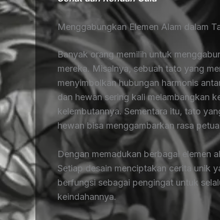
Menggabungkan Elemen Alam dalam T
Banyak orang memilih untuk menggabun
mereka. Misalnya, sebuah tato yang 
menyimbolkan hubungan harmonis antar
dan hewan sering kali melambangkan k
kelembutannya. Sementara itu, tato y
hewan bisa menggambarkan rasa petua
Dengan memadukan berbagai elemen alam
Setiap desain menciptakan cerita unik y
berfungsi sebagai pengingat untuk sela
keindahannya.