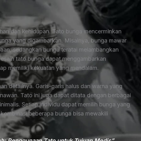
dahan dan kehidupan. Tato bunga mencerminkan
bunga yang digambarkan. Misalnya, bunga mawar
etiaan, sedangkan bunga teratai melambangkan
 Desain tato bunga dapat menggambarkan
ap memiliki kekuatan yang mendalam.
han detailnya. Garis-garis halus dan warna yang
awan. Tato ini juga dapat ditata dengan berbagai
inimalis. Setiap individu dapat memilih bunga yang
 kombinasi beberapa bunga bisa mewakili
h: Penggunaan Tato untuk Tujuan Medis”