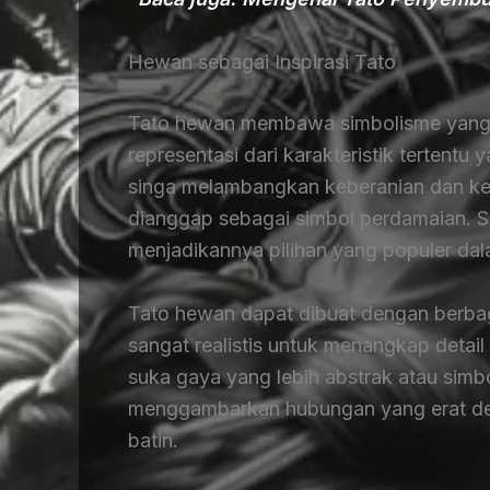
Hewan sebagai Inspirasi Tato
Tato hewan membawa simbolisme yang s
representasi dari karakteristik tertentu 
singa melambangkan keberanian dan kek
dianggap sebagai simbol perdamaian. 
menjadikannya pilihan yang populer dal
Tato hewan dapat dibuat dengan berbag
sangat realistis untuk menangkap detail
suka gaya yang lebih abstrak atau simbo
menggambarkan hubungan yang erat den
batin.