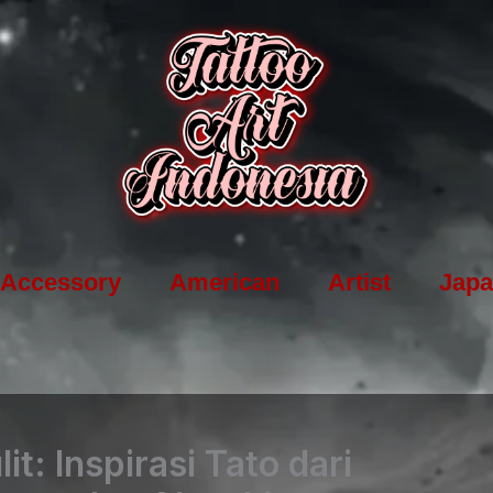
Accessory
American
Artist
Japa
t: Inspirasi Tato dari