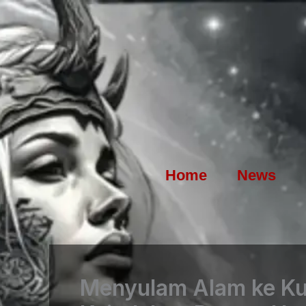
Skip
to
content
Home
News
Menyulam Alam ke Kuli