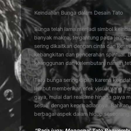
Keindahan Bunga dalam Desain Tato
Bunga telah lama menjadi simbol kein
banyak makna, tergantung pada jenis 
sering dikaitkan dengan cinta dan kes
kebangkitan dan pencerahan spiritual.
keanggunan dan kelembutan, namun tet
Tato bunga sering dipilih karena keinda
lembut memberikan efek visual yang men
gaya, mulai dari realisme hingga gaya m
sesuai dengan kepribadiannya. Bahkan,
berbagai aspek dalam hidup seseorang.
“Baca juga: Mengenal Tato Penyembu