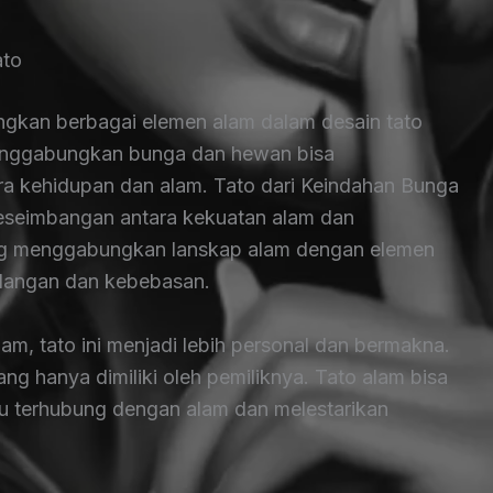
ato
gkan berbagai elemen alam dalam desain tato
menggabungkan bunga dan hewan bisa
a kehidupan dan alam. Tato dari Keindahan Bunga
eseimbangan antara kekuatan alam dan
ang menggabungkan lanskap alam dengan elemen
langan dan kebebasan.
, tato ini menjadi lebih personal dan bermakna.
ang hanya dimiliki oleh pemiliknya. Tato alam bisa
lu terhubung dengan alam dan melestarikan