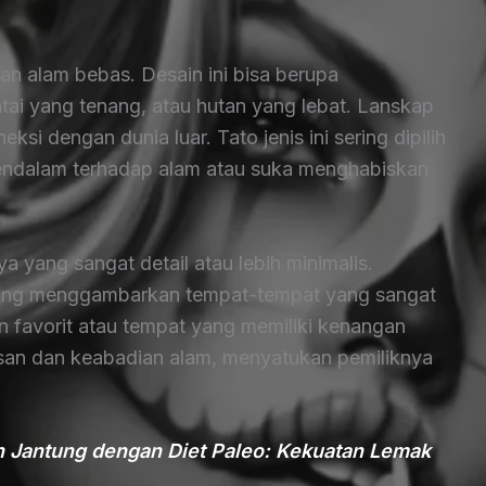
n alam bebas. Desain ini bisa berupa
i yang tenang, atau hutan yang lebat. Lanskap
 dengan dunia luar. Tato jenis ini sering dipilih
mendalam terhadap alam atau suka menghabiskan
a yang sangat detail atau lebih minimalis.
yang menggambarkan tempat-tempat yang sangat
ran favorit atau tempat yang memiliki kenangan
san dan keabadian alam, menyatukan pemiliknya
 Jantung dengan Diet Paleo: Kekuatan Lemak