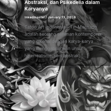
Abstraksi, dan Psikedelia dalam
Karyanya
Inkedmaster
/
January 13, 2026
Tatoo Art Indonesia – Tin Machado
adalah seorang seniman kontemporer
yang dikenal dengan karya-karya
yang menggabungkan unsur
hiperrealisme, seni abstrak, […]
P