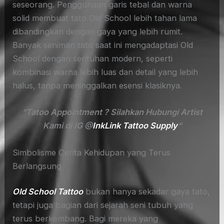
seseorang. Penggunaan garis tebal dan warna
solid membuat tato Old School lebih tahan lama
dibandingkan dengan gaya yang lebih rumit.
Banyak seniman tato saat ini mengadaptasi Old
School dengan sentuhan modern, seperti
kombinasi warna lebih luas dan detail yang lebih
halus, tanpa meninggalkan esensi klasiknya.
“Tatoo Appointment ? Silahkan Hubungi Artist
Kami di IG @
InkLink Tattoo Supply
“
Simbolisme Cerita Kehidupan yang Terus
Berlangsung
Old School Tattoo
bukan hanya sekadar gaya tato,
tetapi juga bagian dari sejarah seni tubuh yang
terus berkembang. Bagi mereka yang