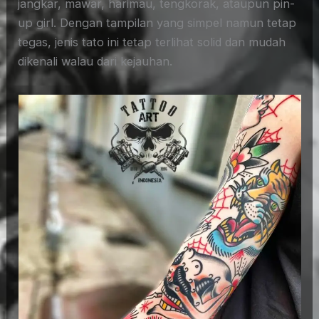
jangkar, mawar, harimau, tengkorak, ataupun pin-
up girl. Dengan tampilan yang simpel namun tetap
tegas, jenis tato ini tetap terlihat solid dan mudah
dikenali walau dari kejauhan.