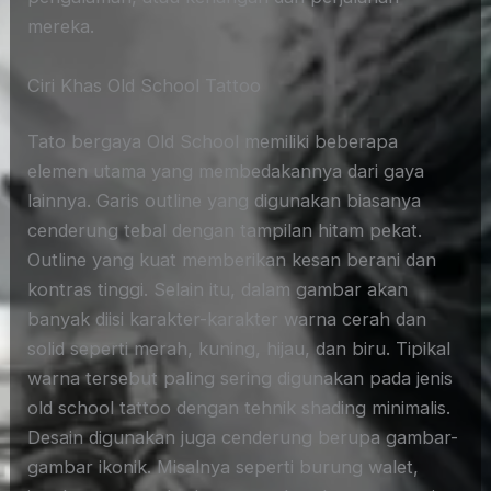
mereka.
Ciri Khas Old School Tattoo
Tato bergaya Old School memiliki beberapa
elemen utama yang membedakannya dari gaya
lainnya. Garis outline yang digunakan biasanya
cenderung tebal dengan tampilan hitam pekat.
Outline yang kuat memberikan kesan berani dan
kontras tinggi. Selain itu, dalam gambar akan
banyak diisi karakter-karakter warna cerah dan
solid seperti merah, kuning, hijau, dan biru. Tipikal
warna tersebut paling sering digunakan pada jenis
old school tattoo dengan tehnik shading minimalis.
Desain digunakan juga cenderung berupa gambar-
gambar ikonik. Misalnya seperti burung walet,