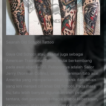
Sejarah Old School Tattoo
Gaya Old School atau dikenal juga sebagai
American Traditional Tattoo mulai berkembang
pada awal abad ke-20. Pelopornya adalah Sailor
Jerry (Norman Collins), seorang seniman tato asal
Amerika yang memperkenalkan teknik dan desain
yang kini menjadi ciri khas Old School. Pada masa
itu, tato lebih banyak digunakan oleh pelaut,
tentara, dan penjelajah sebagai simbol keberanian,
pengalaman, atau kenangan dari perjalanan