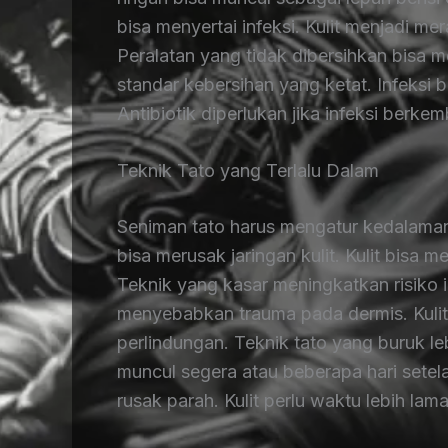
bisa menyertai infeksi. Kulit menjadi m
Peralatan yang tidak dibersihkan bisa 
standar kebersihan yang ketat. Infeksi b
Antibiotik diperlukan jika infeksi berkem
Teknik Tato yang Terlalu Dalam
Seniman tato harus mengatur kedalaman
bisa merusak jaringan kulit. Kulit bisa
Teknik yang kasar meningkatkan risiko i
menyebabkan trauma pada dermis. Kuli
perlindungan. Teknik tato yang buruk le
muncul segera atau beberapa hari setelah
rusak parah. Kulit perlu waktu lebih lam