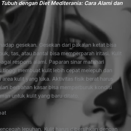
Tubuh dengan Diet Mediterania: Cara Alami dan
terhadap gesekan. Gesekan dari pakaian ketat bisa
, tas, atau bantal bisa memperparah iritasi. Kulit
agai respons alami. Paparan sinar matahari
 tinggi membuat kulit lebih cepat melepuh dan
area kulit yang luka. Aktivitas fisik berat harus
aian berbahan kasar bisa memperburuk kondisi
man untuk kulit yang baru ditato.
pat
encegah lepuhan. Kulit harus dibersihkan dengan