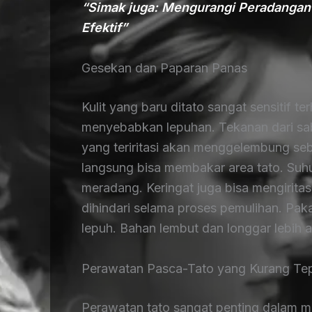
“Simak juga: Mengurangi Peradangan 
Efektif”
Gesekan dan Paparan Panas
Kulit yang baru ditato sangat sensitif 
menyebabkan lepuhan. Tekanan dari sabuk
yang teriritasi akan menggelembung seb
langsung bisa membakar area tato. Suhu
meradang. Keringat juga bisa mengiritasi 
dihindari selama proses pemulihan. Pak
lepuh. Bahan lembut dan longgar lebih a
Perawatan Pasca-Tato yang Kurang Te
Perawatan tato sangat penting dalam m