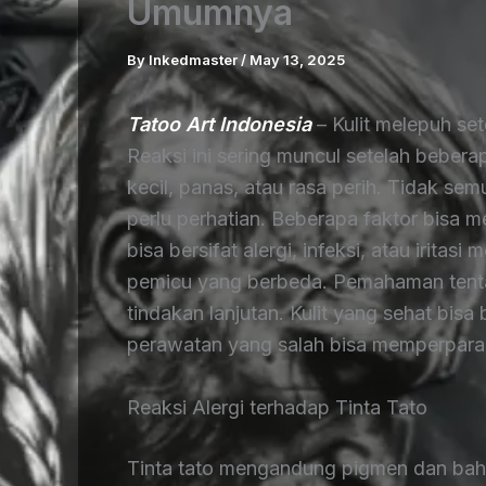
Umumnya
By
Inkedmaster
/
May 13, 2025
Tatoo Art Indonesia
– Kulit melepuh se
Reaksi ini sering muncul setelah bebera
kecil, panas, atau rasa perih. Tidak se
perlu perhatian. Beberapa faktor bisa m
bisa bersifat alergi, infeksi, atau irita
pemicu yang berbeda. Pemahaman tent
tindakan lanjutan. Kulit yang sehat bisa
perawatan yang salah bisa memperparah 
Reaksi Alergi terhadap Tinta Tato
Tinta tato mengandung pigmen dan baha