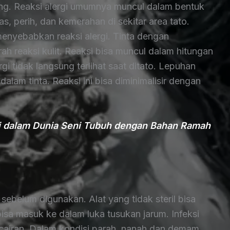
ang. Reaksi alergi umumnya muncul dalam bentuk
as, perih, dan kemerahan di sekitar area tato.
enyebabkan reaksi alergi. Tinta dengan
 reaksi kulit. Reaksi bisa muncul dalam hitungan
gi tidak langsung terlihat saat ditato. Lepuhan
alam tinta. Reaksi ini bisa diminimalisir dengan
usi dalam Dunia Seni Tubuh dengan Bahan Ramah
l sebelum digunakan. Alat yang tidak steril bisa
bisa masuk ke dalam luka tusukan jarum. Infeksi
i cairan. Dalam kondisi parah, nanah dan demam