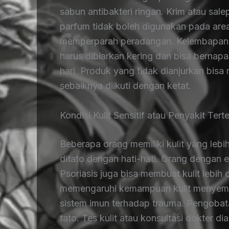
sabun antibakteri ringan. Krim atau sale
parfum tidak boleh digunakan pada area
memperparah peradangan. Kelembapan be
harus dibiarkan kering dan bisa bernapa
hari. Produk yang tidak dianjurkan bisa 
sebaiknya diikuti dengan ketat.
Kondisi Kulit Sensitif atau Penyakit Tert
Beberapa orang memiliki kulit yang lebi
ditato dengan hati-hati. Orang dengan 
Psoriasis juga bisa membuat kulit lebih 
memengaruhi kemampuan kulit menyembu
sistem imun terhadap trauma. Pengobat
tato. Tes kulit atau konsultasi dokter d