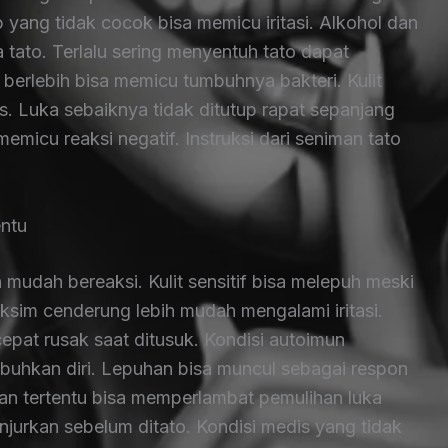
p yang tidak cocok bisa memicu iritasi. Alkohol dan
 tato. Terlalu sering menyentuh tato dapat
rlebih bisa memicu tumbuhnya bakteri. Kulit
s. Luka sebaiknya tidak ditutup rapat sepanjang
memicu reaksi negatif. Instruksi dari seniman tato
entu
h mudah bereaksi. Kulit sensitif bisa melepuh meski
eksim cenderung lebih mudah mengalami iritasi.
cepat rusak saat ditusuk. Kondisi autoimun
hkan diri. Lepuhan bisa muncul sebagai respon
an tertentu bisa memperlambat pemulihan luka
ianjurkan sebelum ditato. Kondisi medis yang tidak