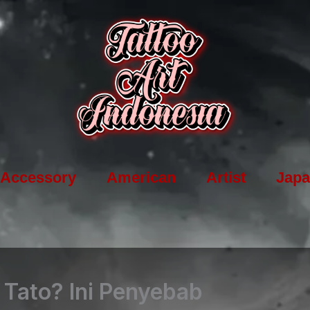
Accessory
American
Artist
Japa
 Tato? Ini Penyebab