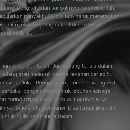
eradang, bengkak, dan sangat nyeri saat disentuh.
menularkan penyakit. Studio tato harus menerapkan
isa menyebar ke jaringan kulit di sekitarnya.
bang lebih jauh.
 jarum dengan tepat. Jarum yang terlalu dalam
 meradang atau melepuh karena tekanan berlebih.
ritasi dan luka. Penggunaan jarum secara agresif
t bereaksi dengan membentuk lepuhan sebagai
bih sering terjadi pada pemula. Lepuhan bisa
nya. Bekas luka permanen bisa terjadi jika kulit
a untuk pulih dari trauma dalam.