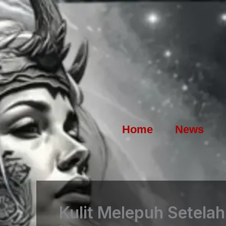
Skip
to
content
Home
News
Kulit Melepuh Setelah