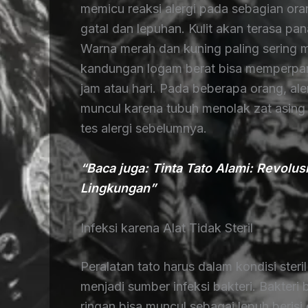
memicu reaksi alergi pada sebagian or
gatal dan lepuhan. Kulit akan terasa pan
Warna merah dan kuning paling sering m
kandungan logam berat bisa memperparah
jam atau hari. Pada beberapa orang, aler
muncul karena tubuh menolak zat asing d
tes alergi sebelumnya.
“Baca juga: Tinta Tato Alami: Revol
Lingkungan”
Infeksi karena Alat Tidak Steril
Peralatan tato harus dalam kondisi steri
menjadi sumber infeksi bakteri. Bakteri 
ringan bisa muncul sebagai lepuh beris