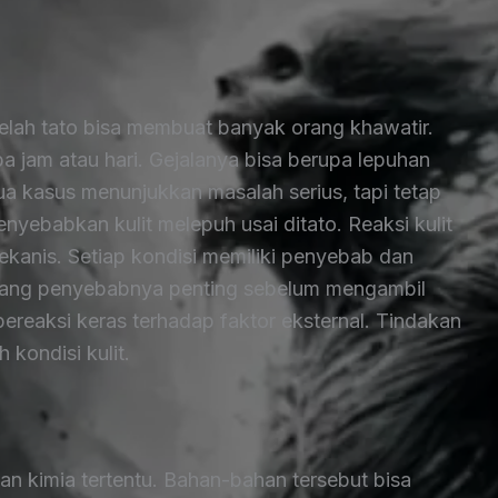
telah tato bisa membuat banyak orang khawatir.
pa jam atau hari. Gejalanya bisa berupa lepuhan
mua kasus menunjukkan masalah serius, tapi tetap
enyebabkan kulit melepuh usai ditato. Reaksi kulit
si mekanis. Setiap kondisi memiliki penyebab dan
ang penyebabnya penting sebelum mengambil
 bereaksi keras terhadap faktor eksternal. Tindakan
kondisi kulit.
n kimia tertentu. Bahan-bahan tersebut bisa