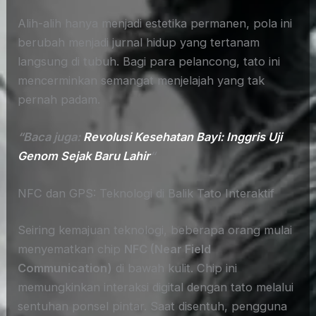
Alih-alih hanya menjadi estetika permanen, pola ini
berubah menjadi jurnal hidup yang tertanam
langsung di tubuh. Bagi para pelancong, tato ini
mencerminkan semangat menjelajah yang tak
pernah padam.
“Baca juga:
Revolusi Kesehatan Bayi: Inggris Uji
Genom Sejak Baru Lahir
“
NFC dan GPS: Teknologi di Balik Tato Interaktif
Seiring kemajuan teknologi, beberapa orang mulai
menyematkan chip
NFC (Near Field
Communication)
di bawah kulit. Chip ini
memungkinkan interaksi digital dengan tato melalui
sentuhan ponsel pintar. Saat disentuh, pengguna