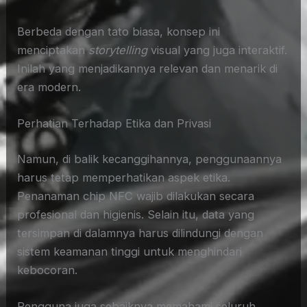
Berbeda dengan tato biasa, konsep ini
menciptakan
storytelling
visual yang juga interaktif.
Inilah yang menjadikannya relevan dan menarik di
era modern.
Perhatian Terhadap Etika dan Privasi
Namun, di balik kecanggihannya, penggunaannya
harus tetap memperhatikan aspek etika.
Penanaman chip NFC wajib dilakukan secara
profesional dan higienis. Selain itu, data yang
tersimpan di dalamnya harus dilindungi dengan
sistem keamanan tinggi untuk menghindari
kebocoran.
Pengguna juga sebaiknya memahami seluruh