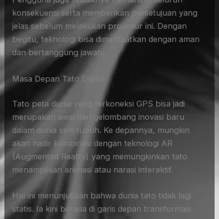
konsekuensi serta memberikan persetujuan yang
jelas sebelum melakukan prosedur ini. Dengan
begitu, teknologi bisa dimanfaatkan dengan aman
dan bertanggung jawab.
Masa Depan Tato Digital
Tato peta dunia yang terkoneksi GPS bisa jadi
merupakan awal dari gelombang inovasi baru
dalam dunia seni tubuh. Ke depannya, mungkin
akan hadir kombinasi dengan teknologi AR
(Augmented Reality) yang memungkinkan tato
menampilkan animasi atau narasi interaktif.
Hal ini menunjukkan bahwa dunia tato tidak lagi
statis. Ia kini berada di garis depan transformasi