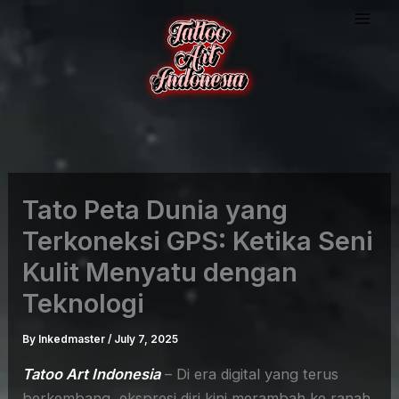
Skip
to
content
Tato Peta Dunia yang
Terkoneksi GPS: Ketika Seni
Kulit Menyatu dengan
Teknologi
By
Inkedmaster
/
July 7, 2025
Tatoo Art Indonesia
– Di era digital yang terus
berkembang, ekspresi diri kini merambah ke ranah