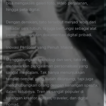
bisa mengakses galeri foto, video perjalanan,
hingga peta digital.
Dengan demikian, tato tersebut menjadi lebih dari
sekadar seni tubuh. Ia juga berfungsi sebagai alat
pemicu memori dan dokumentasi digital pribadi.
Inovasi Personal yang Penuh Makna
Menggabungkan teknologi dan seni, tato ini
menawarkan pengalaman personalisasi yang
sangat mendalam. Tak hanya menunjukkan
tempat-tempat yang sudah dikunjungi, tapi juga
menghubungkan orang dengan kenangan spesifik
dalam hidupnya. Tren ini sangat populer di
kalangan kreator konten, traveler, dan digital
nomad.