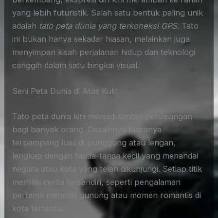
yang lebih futuristik. Salah satu bentuk paling unik
adalah
tato peta dunia yang terkoneksi GPS
. Tato
ini bukan hanya sekadar hiasan, melainkan juga
menyimpan kisah perjalanan hidup dan teknologi
canggih dalam satu bingkai visual.
Seni Peta Dunia di Atas Kulit
Tato peta dunia kini menjadi simbol petualangan
bagi banyak orang. Desainnya biasanya
terpampang luas di punggung atau lengan,
lengkap dengan tanda-tanda kecil yang menandai
negara atau kota yang telah dikunjungi. Setiap titik
memiliki cerita tersendiri, seperti pengalaman
pertama mendaki gunung atau momen romantis di
kota tertentu.