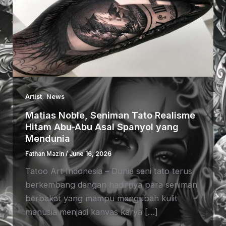
,
Artist
News
Matias Noble, Seniman Tato Realisme
Hitam Abu-Abu Asal Spanyol yang
Mendunia
Fathan Mazin
/
June 16, 2026
Tatoo Art Indonesia – Dunia seni tato terus
berkembang dengan hadirnya para seniman
berbakat yang mampu mengubah kulit
manusia menjadi kanvas karya […]