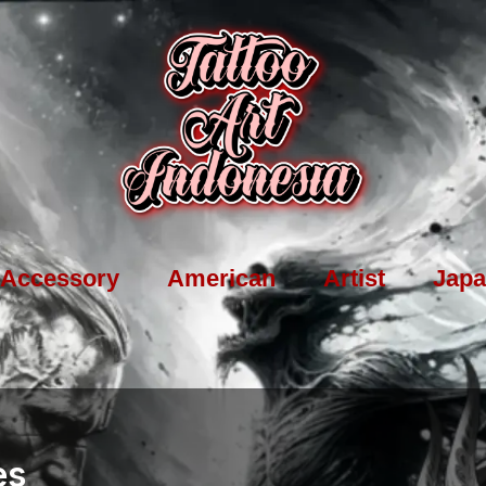
Accessory
American
Artist
Japa
es