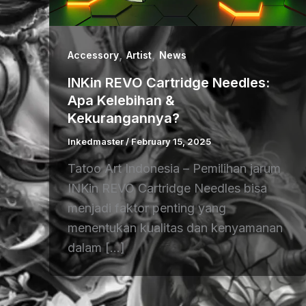
,
,
Accessory
Artist
News
INKin REVO Cartridge Needles:
Apa Kelebihan &
Kekurangannya?
Inkedmaster
/
February 15, 2025
Tatoo Art Indonesia – Pemilihan jarum
INKin REVO Cartridge Needles bisa
menjadi faktor penting yang
menentukan kualitas dan kenyamanan
dalam […]