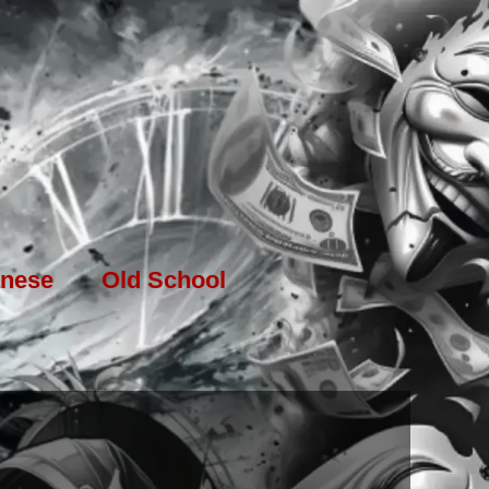
nese
Old School