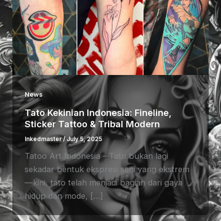
News
Tato Kekinian Indonesia: Fineline,
Sticker Tattoo & Tribal Modern
Inkedmaster
/
July 5, 2025
Tatoo Art Indonesia – Tato bukan lagi
sekadar bentuk ekspresi seni yang ekstrem
—kini, tato telah menjadi bagian dari gaya
hidup dan mode, […]