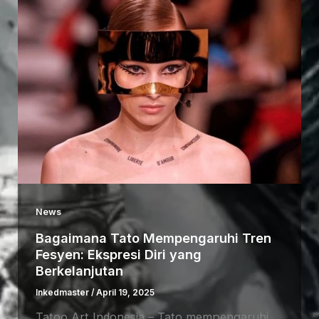
News
Bagaimana Tato Mempengaruhi Tren
Fesyen: Ekspresi Diri yang
Berkelanjutan
Inkedmaster
/
April 19, 2025
Tatoo Art Indonesia – Tato mempengaruhi