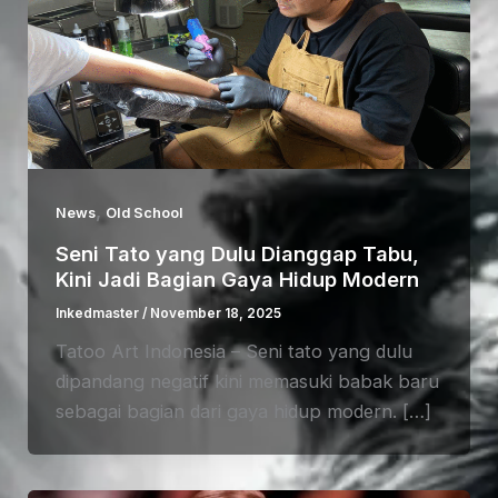
,
News
Old School
Seni Tato yang Dulu Dianggap Tabu,
Kini Jadi Bagian Gaya Hidup Modern
Inkedmaster
/
November 18, 2025
Tatoo Art Indonesia – Seni tato yang dulu
dipandang negatif kini memasuki babak baru
sebagai bagian dari gaya hidup modern. […]