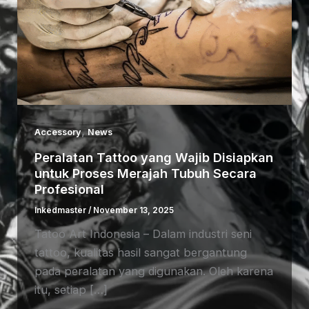
,
Accessory
News
Peralatan Tattoo yang Wajib Disiapkan
untuk Proses Merajah Tubuh Secara
Profesional
Inkedmaster
/
November 13, 2025
Tatoo Art Indonesia – Dalam industri seni
tattoo, kualitas hasil sangat bergantung
pada peralatan yang digunakan. Oleh karena
itu, setiap […]