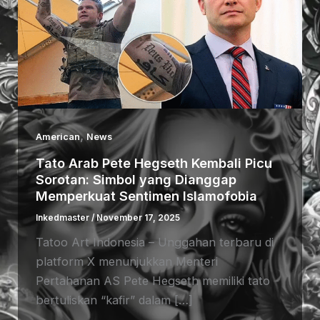
,
American
News
Tato Arab Pete Hegseth Kembali Picu
Sorotan: Simbol yang Dianggap
Memperkuat Sentimen Islamofobia
Inkedmaster
/
November 17, 2025
Tatoo Art Indonesia – Unggahan terbaru di
platform X menunjukkan Menteri
Pertahanan AS Pete Hegseth memiliki tato
bertuliskan “kafir” dalam […]