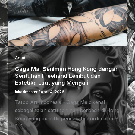
Artist
Gaga Ma, Seniman Hong Kong dengan
Sentuhan Freehand Lembut dan
Estetika Laut yang Mengalir
Inkedmaster
/
April 4, 2026
Tatoo Art Indonesia – Gaga Ma dikenal
sebagai salah satu seniman berbasis di Hong
Kong yang memiliki pendekatan unik dalam
[…]