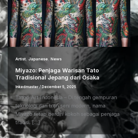
,
,
Artist
Japanese
News
Miyazo: Penjaga Warisan Tato
Tradisional Jepang dari Osaka
Inkedmaster
/
December 5, 2025
Tatoo Art Indonesia – Di tengah gempuran
teknologi dan tren seni modern, nama
Miyazo tetap berdiri kokoh sebagai penjaga
tradisi. […]