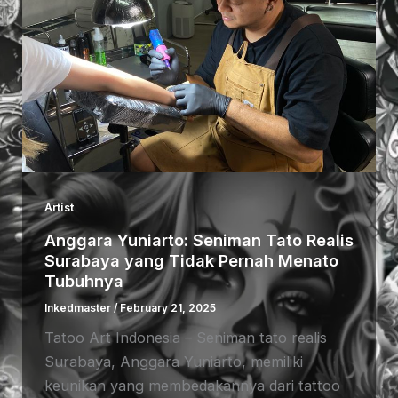
Artist
Anggara Yuniarto: Seniman Tato Realis
Surabaya yang Tidak Pernah Menato
Tubuhnya
Inkedmaster
/
February 21, 2025
Tatoo Art Indonesia – Seniman tato realis
Surabaya, Anggara Yuniarto, memiliki
keunikan yang membedakannya dari tattoo