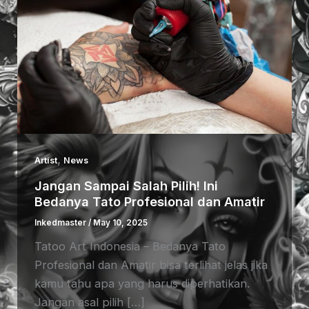
,
Artist
News
Jangan Sampai Salah Pilih! Ini
Bedanya Tato Profesional dan Amatir
Inkedmaster
/
May 10, 2025
Tatoo Art Indonesia – Bedanya Tato
Profesional dan Amatir bisa terlihat jelas jika
kamu tahu apa yang harus diperhatikan.
Jangan asal pilih […]