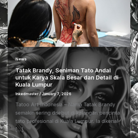
News
Tatak Brandy, Seniman Tato Andal
untuk Karya Skala Besar dan Detail di
Kuala Lumpur
Inkedmaster
/
January 7, 2026
Tatoo Art Indonesia – Nama Tatak Brandy
semakin sering disebut di kalangan pencinta
tato profesional di Kuala Lumpur. Ia dikenal
[…]