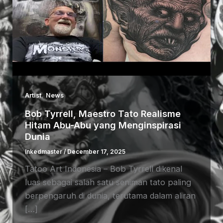
,
Artist
News
Bob Tyrrell, Maestro Tato Realisme
Hitam Abu-Abu yang Menginspirasi
Dunia
Inkedmaster
/
December 17, 2025
Tatoo Art Indonesia – Bob Tyrrell dikenal
luas sebagai salah satu seniman tato paling
berpengaruh di dunia, terutama dalam aliran
[…]