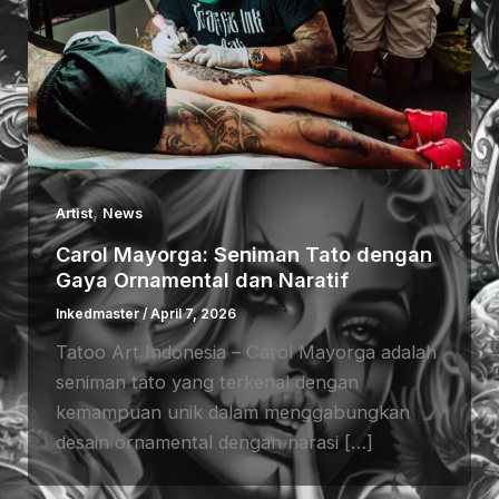
,
Artist
News
Carol Mayorga: Seniman Tato dengan
Gaya Ornamental dan Naratif
Inkedmaster
/
April 7, 2026
Tatoo Art Indonesia – Carol Mayorga adalah
seniman tato yang terkenal dengan
kemampuan unik dalam menggabungkan
desain ornamental dengan narasi […]