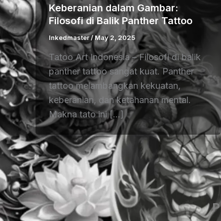
Keberanian dalam Gambar:
Filosofi di Balik Panther Tattoo
Inkedmaster
/
May 2, 2025
Tatoo Art Indonesia – Filosofi di balik
panther tattoo sangat kuat. Panther
tattoo melambangkan kekuatan,
keberanian, dan ketahanan mental.
Makna tato ini […]
P