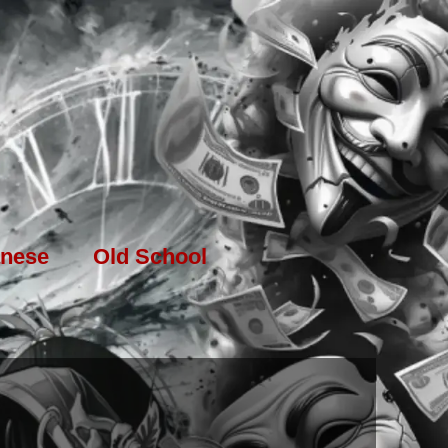
nese
Old School