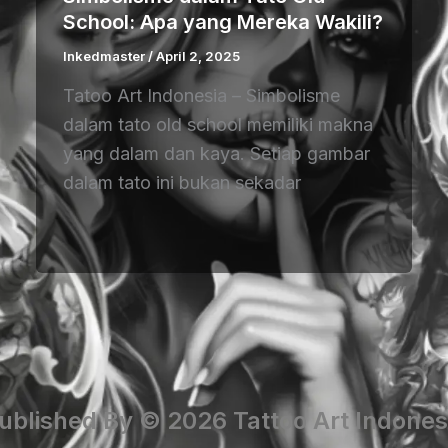
School: Apa yang Mereka Wakili?
Inkedmaster
/
April 2, 2025
Tatoo Art Indonesia – Simbolisme
dalam tato old school memiliki makna
yang dalam dan kaya. Setiap gambar
dalam tato ini bukan sekadar
ublished By © 2026 Tattoo Art Indones