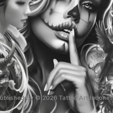
ublished By © 2026 Tattoo Art Indones