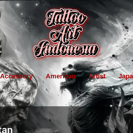
Accessory
American
Artist
Japa
tan