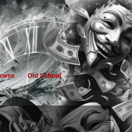
nese
Old School