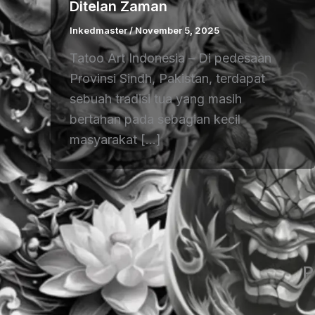
Ditelan Zaman
Inkedmaster
/
November 5, 2025
Tatoo Art Indonesia – Di pedesaan
Provinsi Sindh, Pakistan, terdapat
sebuah tradisi tua yang masih
bertahan pada sebagian kecil
masyarakat […]
P