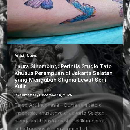
,
Artist
News
Laura Sihombing: Perintis Studio Tato
Khusus Perempuan di Jakarta Selatan
yang Mengubah Stigma Lewat Seni
Kulit
Inkedmaster
/
December 4, 2025
Tatoo Art Indonesia – Dunia seni tato di
Indonesia, khususnya di Jakarta Selatan,
mengalami transformasi signifikan berkat
kehadiran sosok perempuan […]