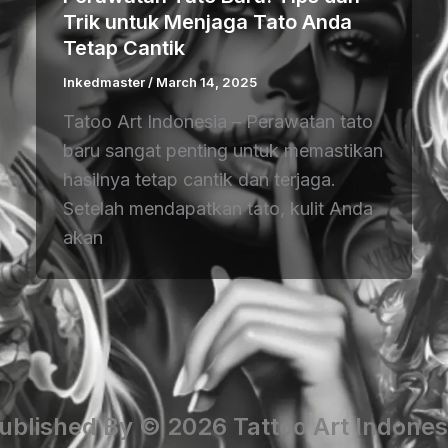
Trik untuk Menjaga Tato Anda
Tetap Cantik
Inkedmaster
/
March 14, 2025
Tatoo Art Indonesia – Perawatan tato
baru sangat penting untuk memastikan
hasilnya tetap cantik dan terjaga.
Setelah mendapatkan tato, kulit Anda
akan
ublished By © 2026 Tattoo Art Indones