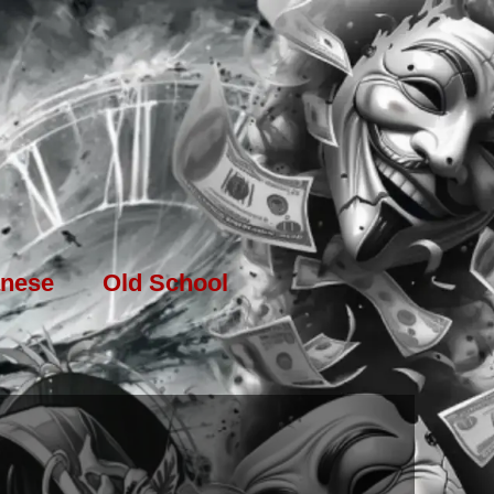
nese
Old School