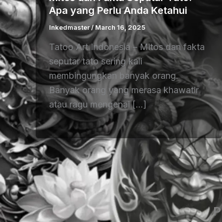
Apa yang Perlu Anda Ketahui
Inkedmaster
/
March 16, 2025
Tatoo Art Indonesia – Mitos dan fakta
seputar tato sering kali
membingungkan banyak orang.
Banyak orang yang merasa khawatir
atau ragu mengenai […]
P