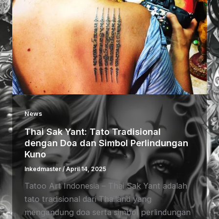
News
Thai Sak Yant: Tato Tradisional
dengan Doa dan Simbol Perlindungan
Kuno
Inkedmaster
/
April 14, 2025
Tatoo Art Indonesia – Thai Sak Yant adalah
tato tradisional dari Thailand yang
mengandung doa serta simbol perlindungan