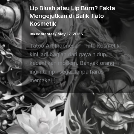
Lip Blush atau Lip Burn? Fakta
Mengejutkan di Balik Tato
Kosmetik
Inkedmaster
/
May 17, 2025
Tatoo Art Indonesia – Tato kosmetik
kini jadi bagian dari gaya hidup
kecantikan modern. Banyak orang
ingin tampil segar tanpa harus
memakai […]