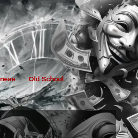
nese
Old School