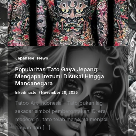
,
Japanese
News
Popularitas Tato Gaya Jepang:
Mengapa Irezumi Disukai Hingga
Mancanegara
Inkedmaster
/
November 29, 2025
Tatoo Art Indonesia – Tato bukan lagi
sekadar simbol pemberontakan. Di era
modern ini, tato telah menjelma menjadi
bagian dari […]