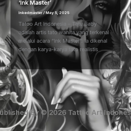
‘Ink Master’
Inkedmaster
/
May 5, 2025
Tatoo Art Indonesia – Tatu Baby
adalah artis tato wanita yang terkenal
melalui acara “Ink Master”. Ia dikenal
dengan karya-karya tato realistis
ublished By © 2026 Tattoo Art Indones