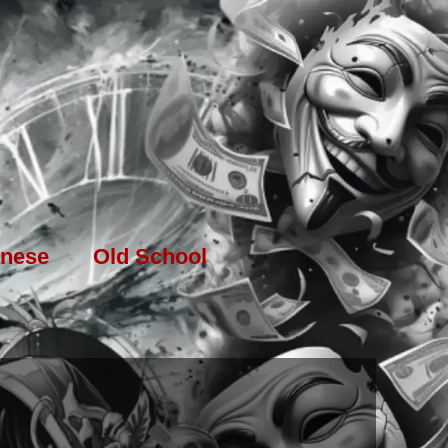
nese
Old School