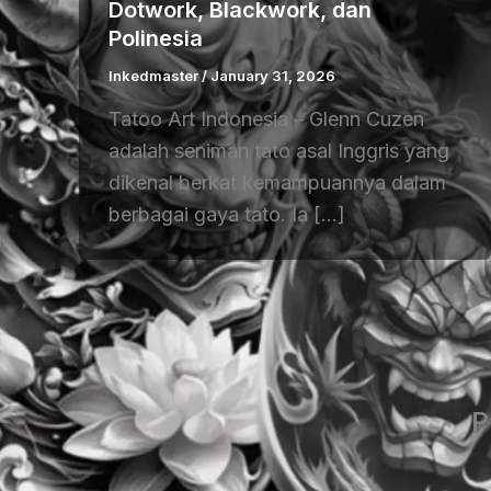
Dotwork, Blackwork, dan
Polinesia
Inkedmaster
/
January 31, 2026
Tatoo Art Indonesia – Glenn Cuzen
adalah seniman tato asal Inggris yang
dikenal berkat kemampuannya dalam
berbagai gaya tato. Ia […]
P