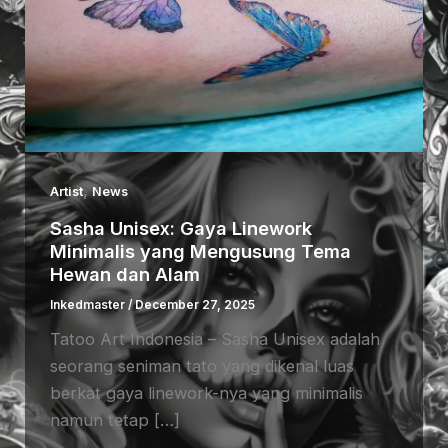
,
Artist
News
Sasha Unisex: Gaya Linework
Minimalis yang Mengusung Tema
Hewan dan Alam
Inkedmaster
/
December 27, 2025
Tatoo Art Indonesia – Sasha Unisex adalah
seorang seniman tato yang dikenal luas
berkat gaya linework-nya yang minimalis
namun tetap […]