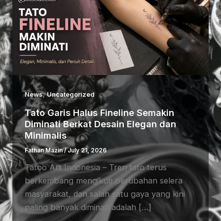
,
News
Uncategorized
Tato Garis Halus Fineline Semakin
Diminati Berkat Desain Elegan dan
Minimalis
Fathan Mazin
/
July 21, 2026
Tatoo Art Indonesia – Tren tato terus
berkembang mengikuti perubahan selera
masyarakat, dan salah satu gaya yang kini
paling banyak diminati adalah […]