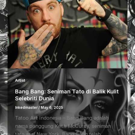
Artist
Bang Bang: Seniman Tato di Balik Kulit
Selebriti Dunia
Inkedmaster
/
May 6, 2025
Tatoo Art Indonesia – Bang Bang adalah
nama panggung Keith McCurdy, seniman
tato asal New York. Bang Bang telah