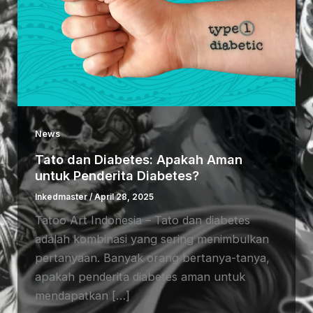
News
Tato dan Diabetes: Apakah Aman
untuk Penderita Diabetes?
Inkedmaster
/
April 28, 2025
Tatoo Art Indonesia – Tato dan diabetes
adalah kombinasi yang sering menimbulkan
pertanyaan. Banyak orang bertanya-tanya,
apakah penderita diabetes aman untuk
mendapatkan […]