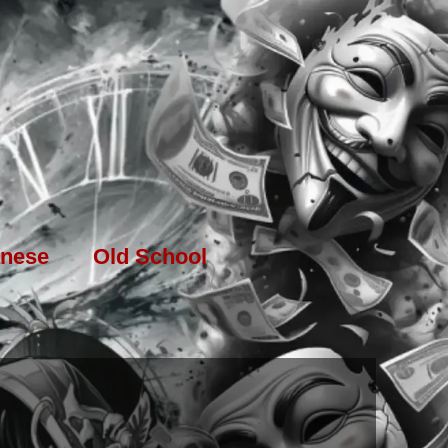
nese
Old School