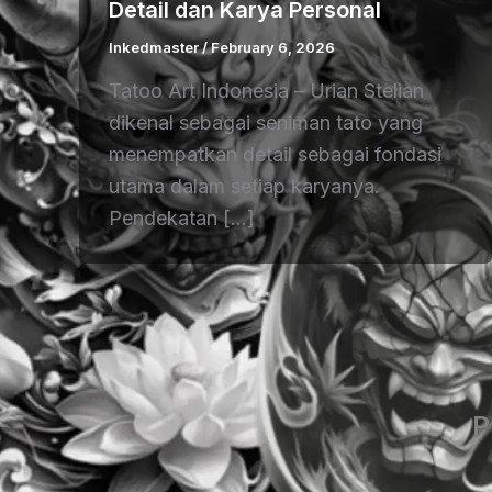
Detail dan Karya Personal
Inkedmaster
/
February 6, 2026
Tatoo Art Indonesia – Urian Stelian
dikenal sebagai seniman tato yang
menempatkan detail sebagai fondasi
utama dalam setiap karyanya.
Pendekatan […]
P