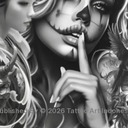
ublished By © 2026 Tattoo Art Indones