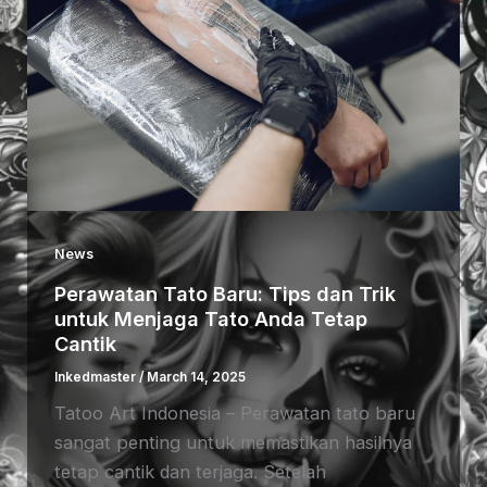
News
Perawatan Tato Baru: Tips dan Trik
untuk Menjaga Tato Anda Tetap
Cantik
Inkedmaster
/
March 14, 2025
Tatoo Art Indonesia – Perawatan tato baru
sangat penting untuk memastikan hasilnya
tetap cantik dan terjaga. Setelah