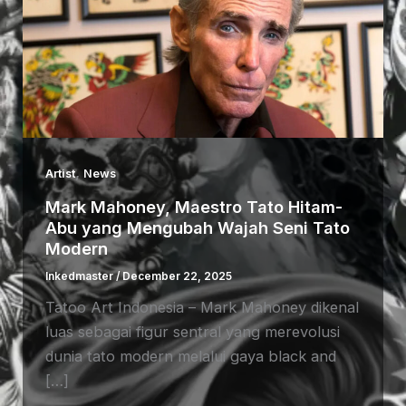
,
Artist
News
Mark Mahoney, Maestro Tato Hitam-
Abu yang Mengubah Wajah Seni Tato
Modern
Inkedmaster
/
December 22, 2025
Tatoo Art Indonesia – Mark Mahoney dikenal
luas sebagai figur sentral yang merevolusi
dunia tato modern melalui gaya black and
[…]