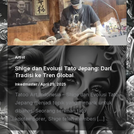
Artist
Shige dan Evolusi Tato Jepang: Dari
Tradisi ke Tren Global
Inkedmaster
/
April 29, 2025
Tatoo Art Indonesia – Shige dan Evolusi Tato
Jepang menjadi topik yang menarik untuk
dibahas. Seorang seniman tato
kontemporer, Shige telah memberi […]