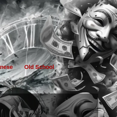
nese
Old School