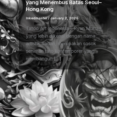
yang Menembus Batas Seoul–
Hong Kong
Inkedmaster
/
January 2, 2026
Tatoo Art Indonesia – Ryan Murray,
yang lebih dikenal dengan nama
artistik Sadan, merupakan sosok
seniman tato kontemporer yang
membangun […]
P