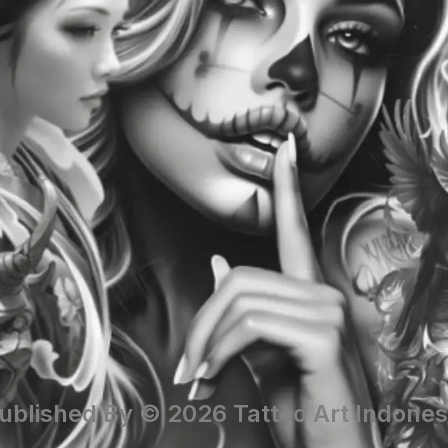
ublished By © 2026 Tattoo Art Indones