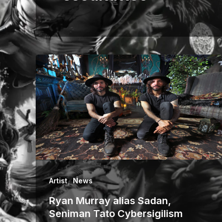
,
Artist
News
Ryan Murray alias Sadan,
Seniman Tato Cybersigilism