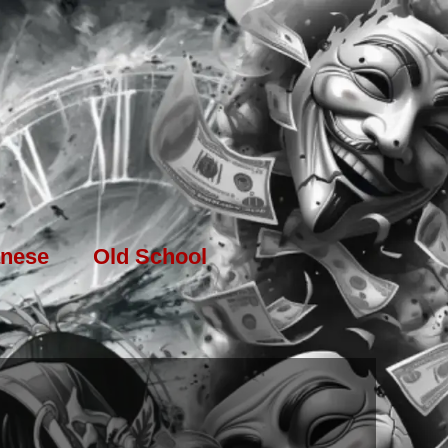
nese
Old School