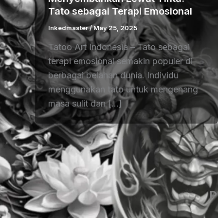
Tato sebagai Terapi Emosional
Inkedmaster
/
May 25, 2025
Tatoo Art Indonesia – Tato sebagai
terapi emosional semakin populer di
berbagai belahan dunia. Individu
menggunakan tato untuk mengenang
masa sulit dan […]
P