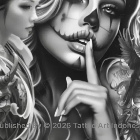
ublished By © 2026 Tattoo Art Indones