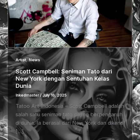
,
Artist
News
Scott Campbell: Seniman Tato dari
New York dengan Sentuhan Kelas
Dunia
Inkedmaster
/
July 16, 2025
Tatoo Art Indonesia – Scott Campbell adalah
salah satu seniman tato paling berpengaruh
di dunia. Ia berasal dari New York dan dikenal
[…]