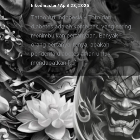
Inkedmaster
/
April 28, 2025
Tatoo Art Indonesia – Tato dan
diabetes adalah kombinasi yang sering
menimbulkan pertanyaan. Banyak
orang bertanya-tanya, apakah
penderita diabetes aman untuk
mendapatkan […]
P