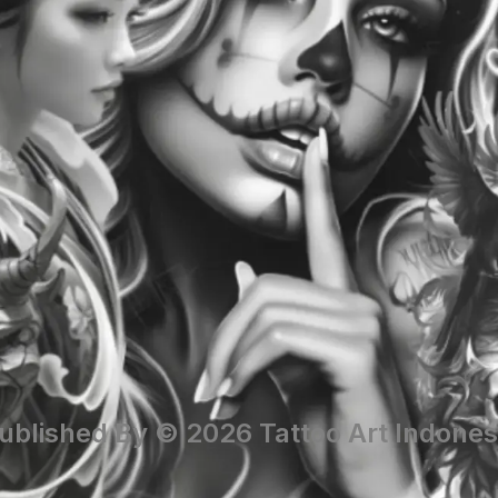
ublished By © 2026 Tattoo Art Indones