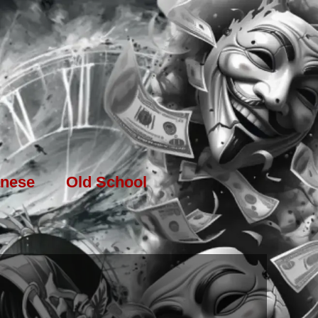
nese
Old School